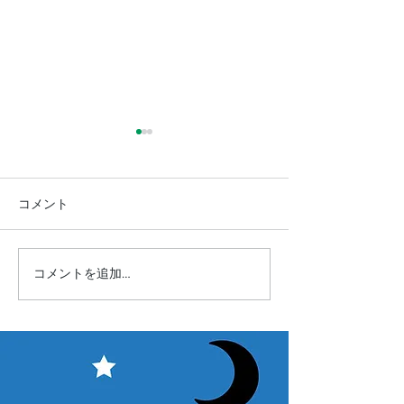
コメント
コメントを追加…
【お知らせ】店休日のお
【星宴2026】
知らせ
成＆開催概要★