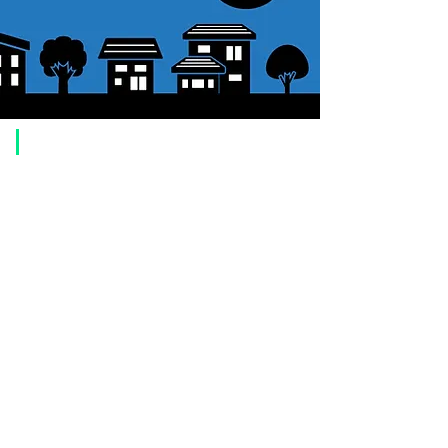
​ご利用案内
ご注文方法について
1. 商品を選択して「カートに追加」ボタンをクリックしてください。
2. ショッピングカートに追加した商品を確認して、「レジへ進む」また
は、「お支払いへ進む：Paypal」をクリックしてください。
3. お届け先情報を入力する。
4. 配送方法を選択する
5. お支払い方法を選択する【クレジット / デビットカード、PayPal、
オ
フライン決済（銀行振込、郵便振替、代金引換）】
6. ご注文内容を確認し、購入ボタンをクリックしてください。
お支払いについて
お支払い方法は、クレジットカード、Paypal、オフライン決済【銀行振
込・郵便振替・代金引換（前払い）】、ペイディ、LINE Pay、メルペ
イ、PayPayをご利用いただけます。