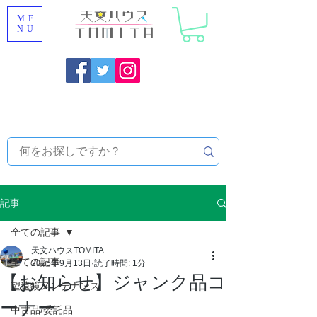
ME
NU
福岡県大野城市 [ 天文ハウスTOMITA ] 天体望遠鏡販売 |
機材・天文台メンテナンス | 出張ほしぞら観察会 |
天体望
遠鏡レンタル
記事
全ての記事
天文ハウスTOMITA
全ての記事
2025年9月13日
読了時間: 1分
【お知らせ】ジャンク品コ
望遠鏡メンテナンス
ーナー
中古品/委託品