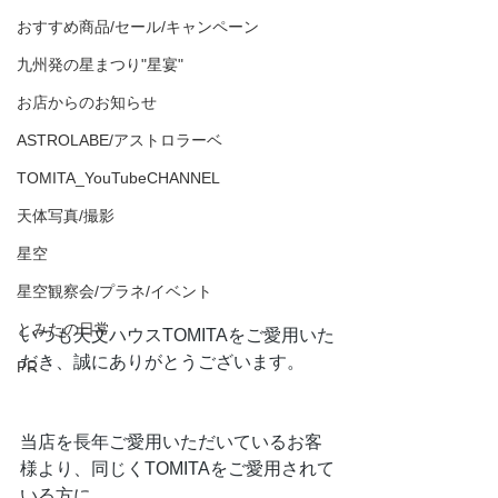
おすすめ商品/セール/キャンペーン
九州発の星まつり"星宴"
お店からのお知らせ
ASTROLABE/アストロラーベ
TOMITA_YouTubeCHANNEL
天体写真/撮影
星空
星空観察会/プラネ/イベント
とみたの日常
いつも天文ハウスTOMITAをご愛用いた
だき、誠にありがとうございます。
PR
当店を長年ご愛用いただいているお客
様より、同じくTOMITAをご愛用されて
いる方に