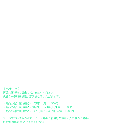
●
クレジットカード決済
【 VISA・MasterCard・JCB・American Express・Diners Club
】がご利
用いただけます。お支払い方法は、一括払いのみ申し受けます。
​（カード情報などの入力内容は、SSLで暗号化されて送信されますのでご
安心ください。）
●Paypal（ペイパル）決済
Paypalでクレジットカードまたは、銀行口座からお支払いいただけます。
●オフライン決済（銀行振込、郵便振替、代金引換）
【 地方銀行 】
振込口座：福岡銀行 春日支店
口座番号：普通 23232
​口座名義：ユ）トミタ
​＊振込手数料はお客様のご負担となります。
【 郵便振替 】
振替口座：ゆうちょ銀行 七六八支店
口座番号：普通
2390218
口座名義：ユウゲンガイシャトミタ
​＊振込手数料はお客様のご負担となります。
【 代金引換 】
商品お届け時に現金にてお支払いください。
代引き手数料を別途、加算させていただきます。
・商品の合計額（税込） 3万円未満 500円
・商品の合計額（税込）3万円以上～10万円未満 800円
・商品の合計額（税込）10万円以上～30万円未満 1,200円
※「お支払い情報の入力」ページ内の「お届け先情報」入力欄の『備考』
に
​'
代金引換希望
'とご入力ください。
●ペイディ