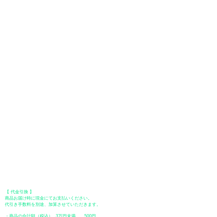
お支払いについて
お支払い方法は、クレジットカード、Paypal、オフライン決済【銀行振
込・郵便振替・代金引換（前払い）】、ペイディ、LINE Pay、メルペ
イ、PayPayをご利用いただけます。
●
クレジットカード決済
【 VISA・MasterCard・JCB・American Express・Diners Club
】がご利
用いただけます。お支払い方法は、一括払いのみ申し受けます。
​（カード情報などの入力内容は、SSLで暗号化されて送信されますのでご
安心ください。）
●Paypal（ペイパル）決済
Paypalでクレジットカードまたは、銀行口座からお支払いいただけます。
●オフライン決済（銀行振込、郵便振替、代金引換）
【 地方銀行 】
振込口座：福岡銀行 春日支店
口座番号：普通 23232
​口座名義：ユ）トミタ
​＊振込手数料はお客様のご負担となります。
【 郵便振替 】
振替口座：ゆうちょ銀行 七六八支店
口座番号：普通
2390218
口座名義：ユウゲンガイシャトミタ
​＊振込手数料はお客様のご負担となります。
【 代金引換 】
商品お届け時に現金にてお支払いください。
代引き手数料を別途、加算させていただきます。
・商品の合計額（税込） 3万円未満 500円