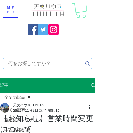
ME
NU
福岡県大野城市 [ 天文ハウスTOMITA ] 天体望遠鏡販売 |
機材・天文台メンテナンス | 出張ほしぞら観察会 |
天体望
遠鏡レンタル
記事
全ての記事
天文ハウスTOMITA
全ての記事
2022年11月2日
読了時間: 1分
【お知らせ】営業時間変更
望遠鏡メンテナンス
について
中古品/委託品