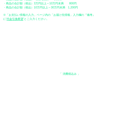
・商品の合計額（税込）3万円以上～10万円未満 800円
・商品の合計額（税込）10万円以上～30万円未満 1,200円
※「お支払い情報の入力」ページ内の「お届け先情報」入力欄の『備考』
に
​'
代金引換希望
'とご入力ください。
●ペイディ
●LINE Pay
●メルペイ
●PayPay
表示価格について
・オンラインショップに記載された価格は、
「 消費税込み 」
の価格で
す。
配送・送料について
​●送料
・
全国一律 ￥600（税込）
・商品合計が、3.3万円（税込）以上で、全国送料無料となります。
＊中古・委託品など一部商品を除く。
●出荷条件
・ご注文受付後、在庫品におきましてはお支払い確認後、基本7営業日以
内に発送いたします。
●配送方法