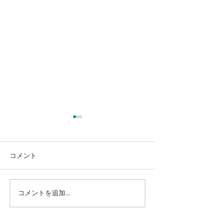
コメント
コメントを追加…
【お知らせ】店休日のお
【星宴2026】
知らせ
成＆開催概要★