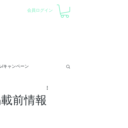
会員ログイン
察会 |
天体望遠鏡レンタル
ント
会社概要
サポート
ル/キャンペーン
トロラーベ
掲載前情報
/プラネ/イベント