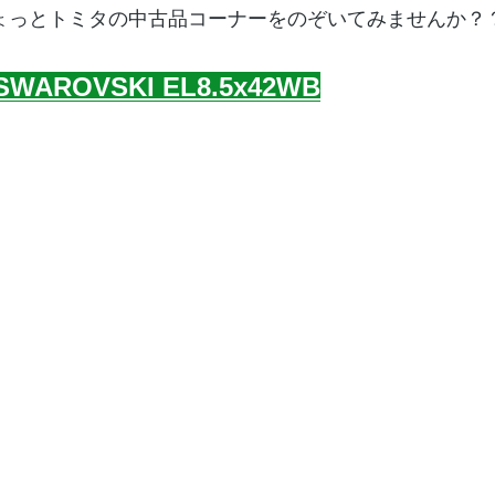
ょっとトミタの中古品コーナーをのぞいてみませんか？
日常
PR
SWAROVSKI EL8.5x42WB