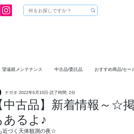
[ 天文ハウスTOMITA ] 天体望遠鏡販売 | 機材・天文台メンテナンス | 出張ほしぞら観
品を探す
メーカーから探す
メンテナンス
イベ
望遠鏡メンテナンス
中古品/委託品
おすすめ商品/セー
ナガタ
2022年5月10日
読了時間: 2分
まつり"星宴"
お店からのお知らせ
ASTROLABE/アス
【中古品】新着情報～☆
もあるよ♪
YouTubeCHANNEL
天体写真/撮影
星空
星空観察会
も近づく天体観測の夜☆