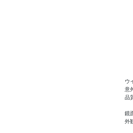
ウ
意
品
鏡
外