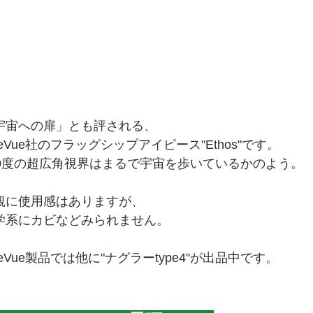
宇宙への扉」とも評される、
leVue社のフラッグシップアイピース"Ethos"です。
00度の超広角視界はまるで宇宙を歩いているかのよう。
観に使用感はありますが、
学系にカビなどみられません。
leVue製品では他に"ナグラーtype4"が出品中です。