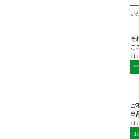
い
そ
こ
↓↓↓
中
ご
出
↓↓↓
お