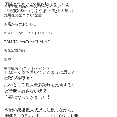
開催まであと2か月を切りましたぁ！
おすすめ商品/セール/キャンペーン
『星宴2020inうぶやま ～九州大星団
九州発の星まつり"星宴"
～』
お店からのお知らせ
ASTROLABE/アストロラーベ
TOMITA_YouTubeCHANNEL
天体写真/撮影
星空
星空観察会/プラネ/イベント
しばらく落ち着いていたように思えた
とみたの日常
コロナ感染者も、
このところ過去最多記録を更新するな
PR
ど予断を許さない状況。。
心配になってきました💦
今後の感染拡大状況に注視しながら、
開催月（9月）の動向によりイベント開