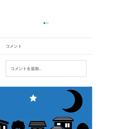
コメント
コメントを追加…
【星宴2026】開催のお知
【星宴2025】
らせ★
ト★