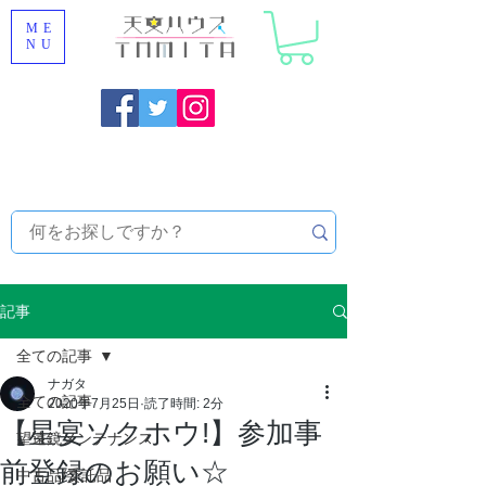
ME
NU
福岡県大野城市 [ 天文ハウスTOMITA ] 天体望遠鏡販売 |
機材・天文台メンテナンス | 出張ほしぞら観察会 |
天体望
遠鏡レンタル
記事
全ての記事
ナガタ
全ての記事
2020年7月25日
読了時間: 2分
【星宴ソクホウ!】参加事
望遠鏡メンテナンス
前登録のお願い☆
中古品/委託品