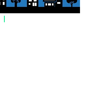
​ご利用案内
ご注文方法について
1. 商品を選択して「カートに追加」ボタンをクリックしてください。
2. ショッピングカートに追加した商品を確認して、「レジへ進む」また
は、「お支払いへ進む：Paypal」をクリックしてください。
3. お届け先情報を入力する。
4. 配送方法を選択する
5. お支払い方法を選択する【クレジット / デビットカード、PayPal、
オ
フライン決済（銀行振込、郵便振替、代金引換）】
6. ご注文内容を確認し、購入ボタンをクリックしてください。
お支払いについて
お支払い方法は、クレジットカード、Paypal、オフライン決済【銀行振
込・郵便振替・代金引換（前払い）】、ペイディ、LINE Pay、メルペ
イ、PayPayをご利用いただけます。
●
クレジットカード決済
【 VISA・MasterCard・JCB・American Express・Diners Club
】がご利
用いただけます。お支払い方法は、一括払いのみ申し受けます。
​（カード情報などの入力内容は、SSLで暗号化されて送信されますのでご
安心ください。）