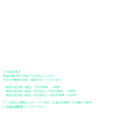
●Paypal（ペイパル）決済
Paypalでクレジットカードまたは、銀行口座からお支払いいただけます。
●オフライン決済（銀行振込、郵便振替、代金引換）
【 地方銀行 】
振込口座：福岡銀行 春日支店
口座番号：普通 23232
​口座名義：ユ）トミタ
​＊振込手数料はお客様のご負担となります。
【 郵便振替 】
振替口座：ゆうちょ銀行 七六八支店
口座番号：普通
2390218
口座名義：ユウゲンガイシャトミタ
​＊振込手数料はお客様のご負担となります。
【 代金引換 】
商品お届け時に現金にてお支払いください。
代引き手数料を別途、加算させていただきます。
・商品の合計額（税込） 3万円未満 500円
・商品の合計額（税込）3万円以上～10万円未満 800円
・商品の合計額（税込）10万円以上～30万円未満 1,200円
※「お支払い情報の入力」ページ内の「お届け先情報」入力欄の『備考』
に
​'
代金引換希望
'とご入力ください。
●ペイディ
●LINE Pay
●メルペイ
●PayPay