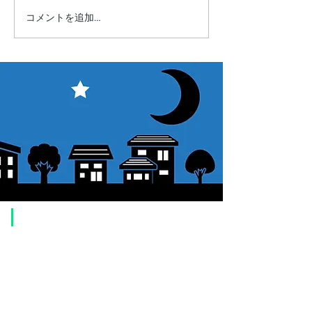
コメントを追加…
【お知らせ】"賞月観星"一
【お知らせ】20
部価格改定
ろしくお願いい
★★★
​ご利用案内
ご注文方法について
1. 商品を選択して「カートに追加」ボタンをクリックしてください。
2. ショッピングカートに追加した商品を確認して、「レジへ進む」また
は、「お支払いへ進む：Paypal」をクリックしてください。
3. お届け先情報を入力する。