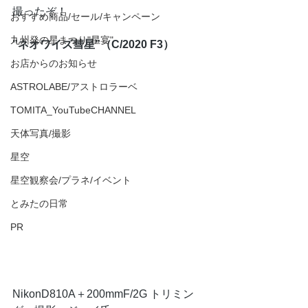
撮ったぞ！
おすすめ商品/セール/キャンペーン
九州発の星まつり"星宴"
”ネオワイズ彗星”（C/2020 F3）
お店からのお知らせ
ASTROLABE/アストロラーベ
TOMITA_YouTubeCHANNEL
天体写真/撮影
星空
星空観察会/プラネ/イベント
とみたの日常
PR
NikonD810A＋200mmF/2G トリミン