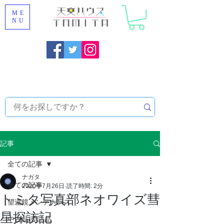
ME
NU
福岡県大野城市 [ 天文ハウスTOMITA ] 天体望遠鏡販売 |
機材・天文台メンテナンス | 出張ほしぞら観察会 |
天体望
遠鏡レンタル
記事
全ての記事
ナガタ
全ての記事
2020年7月26日
読了時間: 2分
トミタ写真部ネオワイズ彗
望遠鏡メンテナンス
星探訪記
中古品/委託品