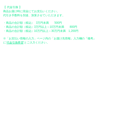
【 代金引換 】
商品お届け時に現金にてお支払いください。
代引き手数料を別途、加算させていただきます。
・商品の合計額（税込） 3万円未満 500円
・商品の合計額（税込）3万円以上～10万円未満 800円
・商品の合計額（税込）10万円以上～30万円未満 1,200円
※「お支払い情報の入力」ページ内の「お届け先情報」入力欄の『備考』
に
​'
代金引換希望
'とご入力ください。
●ペイディ
●LINE Pay
●メルペイ
●PayPay
表示価格について
・オンラインショップに記載された価格は、
「 消費税込み 」
の価格で
す。
配送・送料について
​●送料
・
全国一律 ￥600（税込）
・商品合計が、3.3万円（税込）以上で、全国送料無料となります。
＊中古・委託品など一部商品を除く。