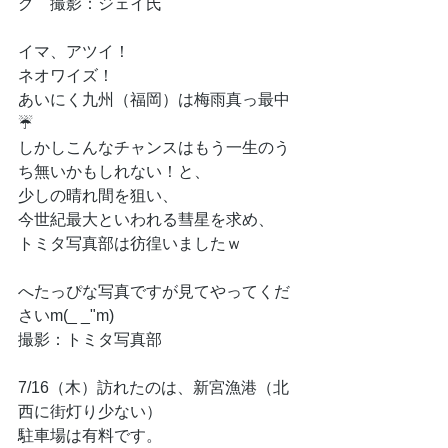
グ　撮影：ジェイ氏
イマ、アツイ！
ネオワイズ！
あいにく九州（福岡）は梅雨真っ最中
☔
しかしこんなチャンスはもう一生のう
ち無いかもしれない！と、
少しの晴れ間を狙い、
今世紀最大といわれる彗星を求め、
トミタ写真部は彷徨いましたｗ
へたっぴな写真ですが見てやってくだ
さいm(_ _"m)
撮影：トミタ写真部
7/16（木）訪れたのは、新宮漁港（北
西に街灯り少ない）
駐車場は有料です。