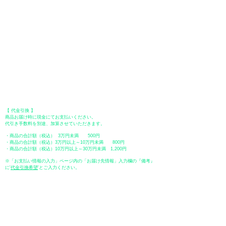
●Paypal（ペイパル）決済
Paypalでクレジットカードまたは、銀行口座からお支払いいただけます。
●オフライン決済（銀行振込、郵便振替、代金引換）
【 地方銀行 】
振込口座：福岡銀行 春日支店
口座番号：普通 23232
​口座名義：ユ）トミタ
​＊振込手数料はお客様のご負担となります。
【 郵便振替 】
振替口座：ゆうちょ銀行 七六八支店
口座番号：普通
2390218
口座名義：ユウゲンガイシャトミタ
​＊振込手数料はお客様のご負担となります。
【 代金引換 】
商品お届け時に現金にてお支払いください。
代引き手数料を別途、加算させていただきます。
・商品の合計額（税込） 3万円未満 500円
・商品の合計額（税込）3万円以上～10万円未満 800円
・商品の合計額（税込）10万円以上～30万円未満 1,200円
※「お支払い情報の入力」ページ内の「お届け先情報」入力欄の『備考』
に
​'
代金引換希望
'とご入力ください。
●ペイディ
●LINE Pay
●メルペイ
●PayPay