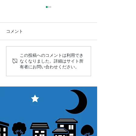
コメント
この投稿へのコメントは利用でき
【星宴2026】ポスター完
【TAC-PRO Ti
なくなりました。詳細はサイト所
成＆開催概要★
望遠鏡の制御シ
有者にお問い合わせください。
新事例@大阪府
ター