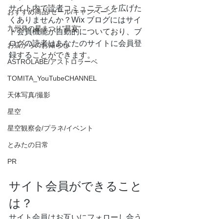
サイト内で読者コミュニティを広げた
おすすめ商品/セール/キャンペーン
くありませんか？Wix ブログにはサイ
九州発の星まつり"星宴"
ト会員機能が自動的についており、ブ
ログの読者はあなたのサイトに会員登
お店からのお知らせ
録することができます。
ASTROLABE/アストロラーベ
TOMITA_YouTubeCHANNEL
天体写真/撮影
星空
星空観察会/プラネ/イベント
とみたの日常
PR
サイト会員ができること
は？
サイト会員はお互いにフォローし合う