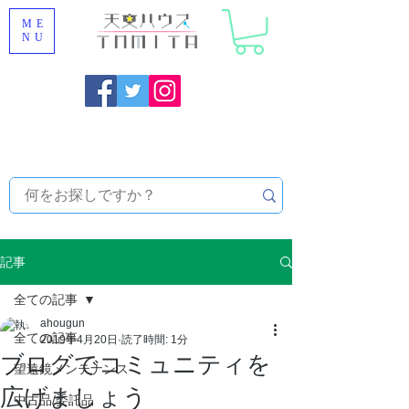
ME
NU
福岡県大野城市 [ 天文ハウスTOMITA ] 天体望遠鏡販売 |
機材・天文台メンテナンス | 出張ほしぞら観察会 |
天体望
遠鏡レンタル
記事
全ての記事
ahougun
全ての記事
2019年4月20日
読了時間: 1分
ブログでコミュニティを
望遠鏡メンテナンス
広げましょう
中古品/委託品