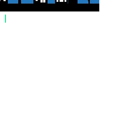
​ご利用案内
ご注文方法について
1. 商品を選択して「カートに追加」ボタンをクリックしてください。
2. ショッピングカートに追加した商品を確認して、「レジへ進む」また
は、「お支払いへ進む：Paypal」をクリックしてください。
3. お届け先情報を入力する。
4. 配送方法を選択する
5. お支払い方法を選択する【クレジット / デビットカード、PayPal、
オ
フライン決済（銀行振込、郵便振替、代金引換）】
6. ご注文内容を確認し、購入ボタンをクリックしてください。
お支払いについて
お支払い方法は、クレジットカード、Paypal、オフライン決済【銀行振
込・郵便振替・代金引換（前払い）】、ペイディ、LINE Pay、メルペ
イ、PayPayをご利用いただけます。
●
クレジットカード決済
【 VISA・MasterCard・JCB・American Express・Diners Club
】がご利
用いただけます。お支払い方法は、一括払いのみ申し受けます。
​（カード情報などの入力内容は、SSLで暗号化されて送信されますのでご
安心ください。）