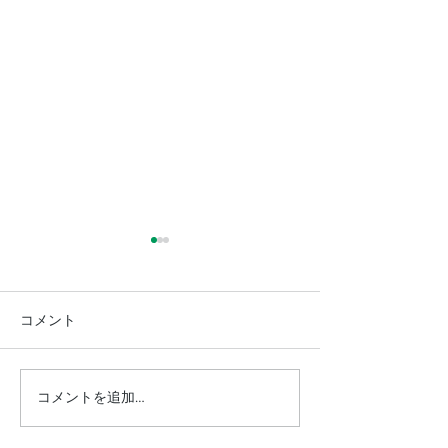
コメント
コメントを追加…
【レントミ】天文機材レ
【イベント】"
ンタル数量ランキング
り2025"に出展
2025