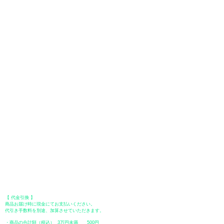
お支払いについて
お支払い方法は、クレジットカード、Paypal、オフライン決済【銀行振
込・郵便振替・代金引換（前払い）】、ペイディ、LINE Pay、メルペ
イ、PayPayをご利用いただけます。
●
クレジットカード決済
【 VISA・MasterCard・JCB・American Express・Diners Club
】がご利
用いただけます。お支払い方法は、一括払いのみ申し受けます。
​（カード情報などの入力内容は、SSLで暗号化されて送信されますのでご
安心ください。）
●Paypal（ペイパル）決済
Paypalでクレジットカードまたは、銀行口座からお支払いいただけます。
●オフライン決済（銀行振込、郵便振替、代金引換）
【 地方銀行 】
振込口座：福岡銀行 春日支店
口座番号：普通 23232
​口座名義：ユ）トミタ
​＊振込手数料はお客様のご負担となります。
【 郵便振替 】
振替口座：ゆうちょ銀行 七六八支店
口座番号：普通
2390218
口座名義：ユウゲンガイシャトミタ
​＊振込手数料はお客様のご負担となります。
【 代金引換 】
商品お届け時に現金にてお支払いください。
代引き手数料を別途、加算させていただきます。
・商品の合計額（税込） 3万円未満 500円