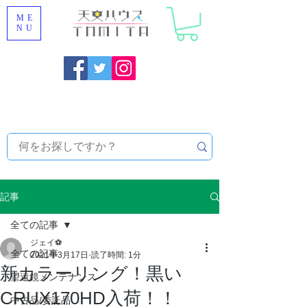
ME
NU
福岡県大野城市 [ 天文ハウスTOMITA ] 天体望遠鏡販売 |
機材・天文台メンテナンス | 出張ほしぞら観察会 |
天体望
遠鏡レンタル
記事
全ての記事
ジェイ⚽
全ての記事
2021年3月17日
読了時間: 1分
新カラーリング！黒い
望遠鏡メンテナンス
CRUX170HD入荷！！
中古品/委託品