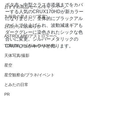
ポタ赤～中型クラス赤道儀までをカバ
おすすめ商品/セール/キャンペーン
ーする人気のCRUX170HDが新カラー
九州発の星まつり"星宴"
になりました。全体的にブラックアル
マイトで仕上げられ、波動減速ギアも
お店からのお知らせ
ダークグレーに染色されたシックな色
ASTROLABE/アストロラーベ
合いに変更。シルバーメタリックの
TOMITA_YouTubeCHANNEL
CRUXロゴがキラリと光ります。
天体写真/撮影
星空
星空観察会/プラネ/イベント
とみたの日常
PR