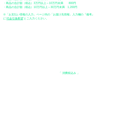
・商品の合計額（税込）3万円以上～10万円未満 800円
・商品の合計額（税込）10万円以上～30万円未満 1,200円
※「お支払い情報の入力」ページ内の「お届け先情報」入力欄の『備考』
に
​'
代金引換希望
'とご入力ください。
●ペイディ
●LINE Pay
●メルペイ
●PayPay
表示価格について
・オンラインショップに記載された価格は、
「 消費税込み 」
の価格で
す。
配送・送料について
​●送料
・
全国一律 ￥600（税込）
・商品合計が、3.3万円（税込）以上で、全国送料無料となります。
＊中古・委託品など一部商品を除く。
●出荷条件
・ご注文受付後、在庫品におきましてはお支払い確認後、基本7営業日以
内に発送いたします。
●配送方法