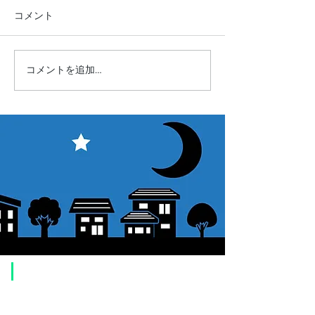
コメント
コメントを追加…
【お知らせ】"賞月観星"一
【お知らせ】20
部価格改定
ろしくお願いい
★★★
​ご利用案内
ご注文方法について