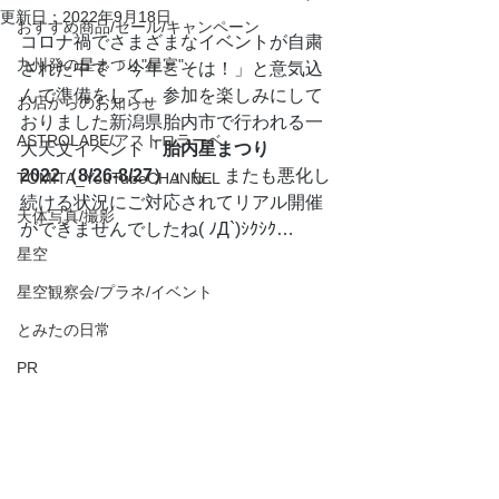
更新日：
2022年9月18日
おすすめ商品/セール/キャンペーン
コロナ禍でさまざまなイベントが自粛
九州発の星まつり"星宴"
された中で「今年こそは！」と意気込
んで準備をして、参加を楽しみにして
お店からのお知らせ
おりました新潟県胎内市で行われる一
ASTROLABE/アストロラーベ
大天文イベント
「胎内星まつり
2022（8/26-8/27）」
も、またも悪化し
TOMITA_YouTubeCHANNEL
続ける状況にご対応されてリアル開催
天体写真/撮影
ができませんでしたね( ﾉД`)ｼｸｼｸ…
星空
星空観察会/プラネ/イベント
とみたの日常
PR