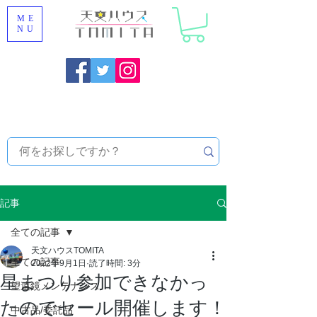
ME
NU
福岡県大野城市 [ 天文ハウスTOMITA ] 天体望遠鏡販売 |
機材・天文台メンテナンス | 出張ほしぞら観察会 |
天体望
遠鏡レンタル
記事
全ての記事
天文ハウスTOMITA
全ての記事
2022年9月1日
読了時間: 3分
星まつり参加できなかっ
望遠鏡メンテナンス
たのでセール開催します！
中古品/委託品