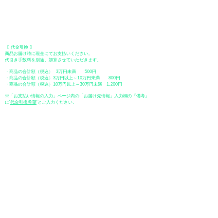
【 郵便振替 】
振替口座：ゆうちょ銀行 七六八支店
口座番号：普通
2390218
口座名義：ユウゲンガイシャトミタ
​＊振込手数料はお客様のご負担となります。
【 代金引換 】
商品お届け時に現金にてお支払いください。
代引き手数料を別途、加算させていただきます。
・商品の合計額（税込） 3万円未満 500円
・商品の合計額（税込）3万円以上～10万円未満 800円
・商品の合計額（税込）10万円以上～30万円未満 1,200円
※「お支払い情報の入力」ページ内の「お届け先情報」入力欄の『備考』
に
​'
代金引換希望
'とご入力ください。
●ペイディ
●LINE Pay
●メルペイ
●PayPay
表示価格について
・オンラインショップに記載された価格は、
「 消費税込み 」
の価格で
す。
配送・送料について