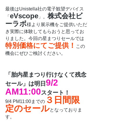
最後はUnistella社の電子観望デバイス
eVscope
株式会社ビ
「
」。
ーラボ
様より展示機をご提供いただ
き実際に体験してもらおうと思ってお
りました。今回の星まつりセールでは
特別価格にてご提供！
この
機会にぜひご検討ください。
「胎内星まつり行けなくて残念
9/2 
セール」は明日
AM11:00
スタート！
３日間限
9/4 PM11:00までの
定のセール
となっておりま
す。