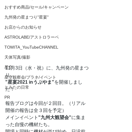
おすすめ商品/セール/キャンペーン
九州発の星まつり"星宴"
お店からのお知らせ
ASTROLABE/アストロラーベ
TOMITA_YouTubeCHANNEL
天体写真/撮影
星空
11月3日（水・祝）に、九州発の星まつ
り、
星空観察会/プラネ/イベント
"星宴2021 inうぶやま"
を開催しまし
とみたの日常
た！
PR
報告ブログは今回が２回目。（リアル
開催の報告は全３回を予定）
メインイベント
"九州大観望会"
に集ま
った自慢の機材たち。
開場と同時に機材が並び始め、日没前