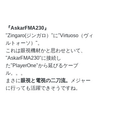
『AskarFMA230』
"Zingaro(ジンガロ）"に"Virtuoso（ヴィ
ルトォーソ）"。
これは眼視機材かと思わせといて、
"AskarFMA230"に接続し
た"PlayerOne"から延びるケーブ
ル。。。
まさに
眼視と電視の二刀流。
メジャー
に行っても活躍できそうですね。