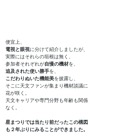
便宜上、
電視と眼視
に分けて紹介しましたが、
実際にはそれらの垣根は無く、
参加者それぞれが
自慢の機材
を、
追及された使い勝手
を、
こだわりぬいた機能美
を披露し、
そこに天文ファンが集まり機材談議に
花が咲く。
天文キャリアや専門分野も年齢も関係
なく。
星まつりでは当たり前だったこの構図
も２年ぶりにみることができました。