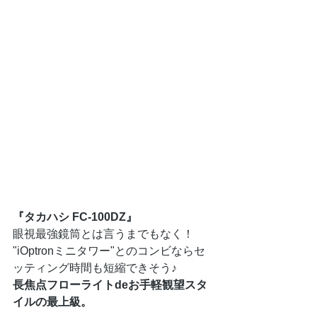
『タカハシ FC-100DZ』
眼視最強鏡筒とは言うまでもなく！
"iOptronミニタワー"とのコンビならセ
ッティング時間も短縮できそう♪
長焦点フローライトdeお手軽観望スタ
イルの最上級。