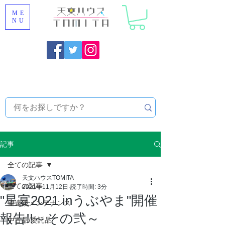
ME
NU
福岡県大野城市 [ 天文ハウスTOMITA ] 天体望遠鏡販売 |
機材・天文台メンテナンス | 出張ほしぞら観察会 |
天体望
遠鏡レンタル
記事
全ての記事
天文ハウスTOMITA
全ての記事
2021年11月12日
読了時間: 3分
"星宴2021 inうぶやま"開催
望遠鏡メンテナンス
報告!!～その弐～
中古品/委託品