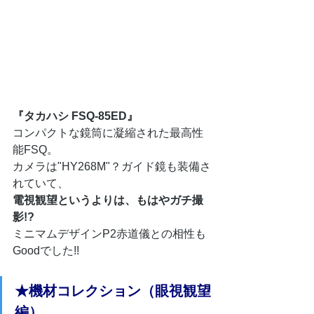
『タカハシ FSQ-85ED』
コンパクトな鏡筒に凝縮された最高性
能FSQ。
カメラは"HY268M"？ガイド鏡も装備さ
れていて、
電視観望というよりは、もはやガチ撮
影!?
ミニマムデザインP2赤道儀との相性も
Goodでした!!
★機材コレクション（眼視観望
編）