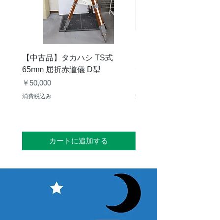
【中古品】タカハシ TS式
【中古品】ZWO EAF-
65mm 屈折赤道儀 D型
デル）温度センサー付
価格
価格
￥50,000
￥25,000
消費税込み
消費税込み
カートに追加する