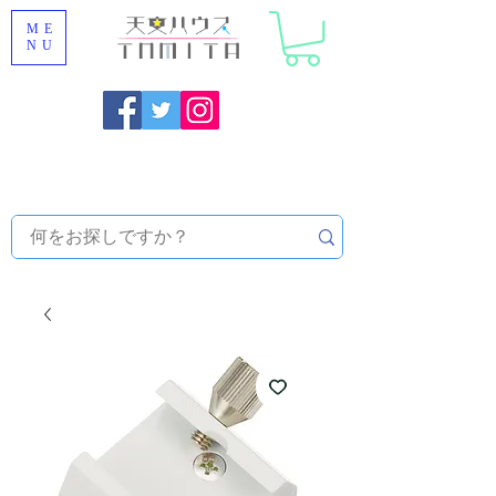
ME
NU
福岡県大野城市 [ 天文ハウスTOMITA ] 天体望遠鏡販売 |
機材・天文台メンテナンス | 出張ほしぞら観察会 |
天体望
遠鏡レンタル