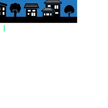
​ご利用案内
ご注文方法について
1. 商品を選択して「カートに追加」ボタンをクリックしてください。
2. ショッピングカートに追加した商品を確認して、「レジへ進む」また
は、「お支払いへ進む：Paypal」をクリックしてください。
3. お届け先情報を入力する。
4. 配送方法を選択する
5. お支払い方法を選択する【クレジット / デビットカード、PayPal、
オ
フライン決済（銀行振込、郵便振替、代金引換）】
6. ご注文内容を確認し、購入ボタンをクリックしてください。
お支払いについて
お支払い方法は、クレジットカード、Paypal、オフライン決済【銀行振
込・郵便振替・代金引換（前払い）】、ペイディ、LINE Pay、メルペ
イ、PayPayをご利用いただけます。
●
クレジットカード決済
【 VISA・MasterCard・JCB・American Express・Diners Club
】がご利