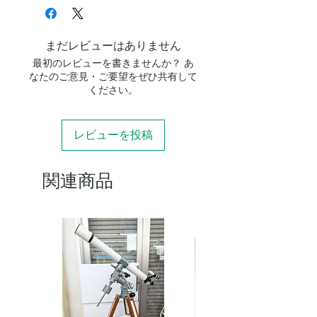
増設可能な鏡筒
A80M
A81M
まだレビューはありません
A105M
最初のレビューを書きませんか？ あ
A105MⅡ
なたのご意見・ご要望をぜひ共有して
ください。
NA140SSf
ED81S
ED81SⅡ
レビューを投稿
ED103S
ED115S
SD81S
関連商品
SD103S
SD115S
FL55SS
AX103S