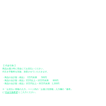
用いただけます。お支払い方法は、一括払いのみ申し受けます。
​（カード情報などの入力内容は、SSLで暗号化されて送信されますのでご
安心ください。）
●Paypal（ペイパル）決済
Paypalでクレジットカードまたは、銀行口座からお支払いいただけます。
●オフライン決済（銀行振込、郵便振替、代金引換）
【 地方銀行 】
振込口座：福岡銀行 春日支店
口座番号：普通 23232
​口座名義：ユ）トミタ
​＊振込手数料はお客様のご負担となります。
【 郵便振替 】
振替口座：ゆうちょ銀行 七六八支店
口座番号：普通
2390218
口座名義：ユウゲンガイシャトミタ
​＊振込手数料はお客様のご負担となります。
【 代金引換 】
商品お届け時に現金にてお支払いください。
代引き手数料を別途、加算させていただきます。
・商品の合計額（税込） 3万円未満 500円
・商品の合計額（税込）3万円以上～10万円未満 800円
・商品の合計額（税込）10万円以上～30万円未満 1,200円
※「お支払い情報の入力」ページ内の「お届け先情報」入力欄の『備考』
に
​'
代金引換希望
'とご入力ください。
●ペイディ
●LINE Pay