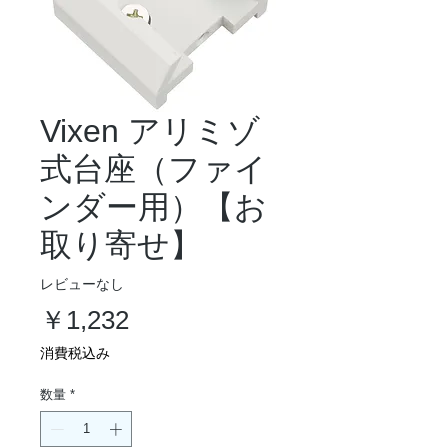
Vixen アリミゾ
式台座（ファイ
ンダー用）【お
取り寄せ】
レビューなし
価
￥1,232
格
消費税込み
数量
*