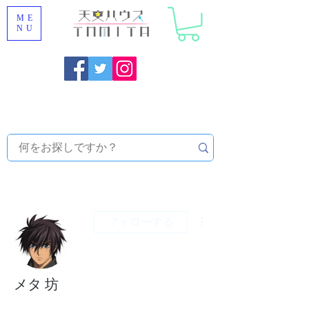
ME
NU
福岡県大野城市 [ 天文ハウスTOMITA ] 天体望遠鏡販売 |
機材・天文台メンテナンス | 出張ほしぞら観察会 |
天体望
遠鏡レンタル
その他
フォローする
メタ 坊