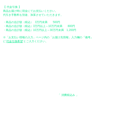
【 代金引換 】
商品お届け時に現金にてお支払いください。
代引き手数料を別途、加算させていただきます。
・商品の合計額（税込） 3万円未満 500円
・商品の合計額（税込）3万円以上～10万円未満 800円
・商品の合計額（税込）10万円以上～30万円未満 1,200円
※「お支払い情報の入力」ページ内の「お届け先情報」入力欄の『備考』
に
​'
代金引換希望
'とご入力ください。
●ペイディ
●LINE Pay
●メルペイ
●PayPay
表示価格について
・オンラインショップに記載された価格は、
「 消費税込み 」
の価格で
す。
配送・送料について
​●送料
・
全国一律 ￥600（税込）
・商品合計が、3.3万円（税込）以上で、全国送料無料となります。
＊中古・委託品など一部商品を除く。