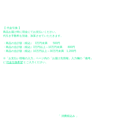
【 郵便振替 】
振替口座：ゆうちょ銀行 七六八支店
口座番号：普通
2390218
口座名義：ユウゲンガイシャトミタ
​＊振込手数料はお客様のご負担となります。
【 代金引換 】
商品お届け時に現金にてお支払いください。
代引き手数料を別途、加算させていただきます。
・商品の合計額（税込） 3万円未満 500円
・商品の合計額（税込）3万円以上～10万円未満 800円
・商品の合計額（税込）10万円以上～30万円未満 1,200円
※「お支払い情報の入力」ページ内の「お届け先情報」入力欄の『備考』
に
​'
代金引換希望
'とご入力ください。
●ペイディ
●LINE Pay
●メルペイ
●PayPay
表示価格について
・オンラインショップに記載された価格は、
「 消費税込み 」
の価格で
す。
配送・送料について