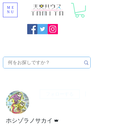
ME
NU
福岡県大野城市 [ 天文ハウスTOMITA ] 天体望遠鏡販売 |
機材・天文台メンテナンス | 出張ほしぞら観察会 |
天体望
遠鏡レンタル
その他
フォローする
管理者
ホシゾラノサカイ