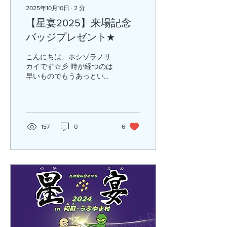
2025年10月10日
∙
2
分
【星宴2025】来場記念
バッジプレゼント★
こんにちは、ホシゾラノサ
カイです☆彡 時が経つのは
早いものでもうあっという
間に年末が来そうですね。
しかしその前に！天文ハウ
スTOMITAの大イベント”星
宴”があるのです！ わたく
し、今年もポスターやバッ
157
0
6
ジデザインを担当しました
(*^-^*) 先行公開っ！...