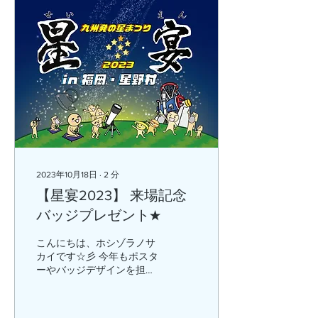
2023年10月18日
∙
2
分
【星宴2023】 来場記念
バッジプレゼント★
こんにちは、ホシゾラノサ
カイです☆彡 今年もポスタ
ーやバッジデザインを担当
しました。もうポスターは
見ていただけましたか？ イ
ベント参加者のみに配布さ