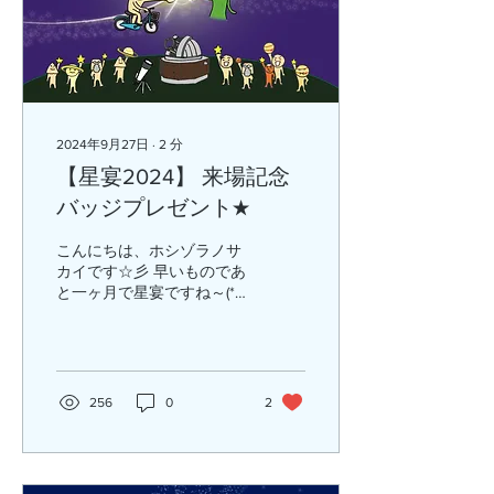
2024年9月27日
∙
2
分
【星宴2024】 来場記念
バッジプレゼント★
こんにちは、ホシゾラノサ
カイです☆彡 早いものであ
と一ヶ月で星宴ですね～(*^-
^*)たまにしかお会いできな
い人たちもいらっしゃるの
で楽しみです。さて… 今年
もポスターやバッジデザイ
ンを担当しました！！ これ
256
0
2
が！！！！ イベント参加者
のみに配布される2024年
限定のオリジナ...