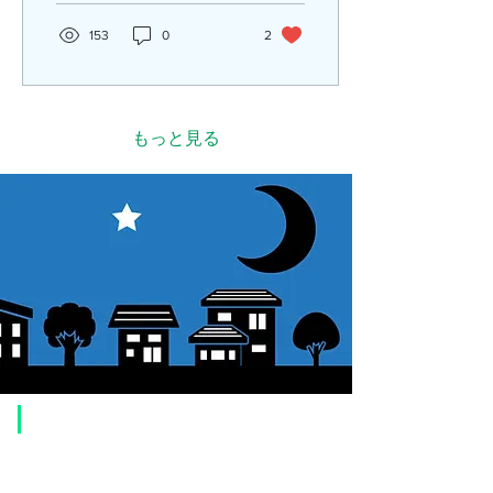
れる完全限定のオリジナル
缶バッジのデザインが完成
153
0
2
しました！ ジャジャジャジ
ャーン！！！！...
もっと見る
​ご利用案内
ご注文方法について