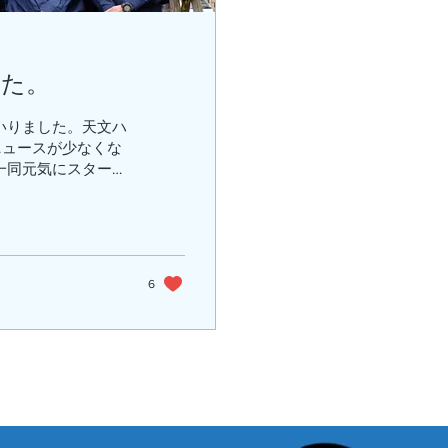
した。
いりました。天文ハ
ニュースが少なくな
一同元気にスタート
6