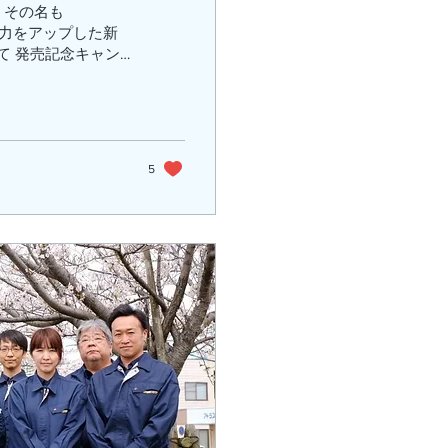
。 その名も
な魅力をアップした新
5