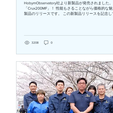
HobymObservatory社より新製品が発売されました
「Crux200MF」！ 性能もさることながら価格的
製品のリリースです。 この新製品リリースを記念して 発売記念キャン
ペーンセール を開催いたします！...
3208
0