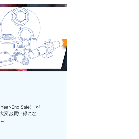
r-End Sale） が
 と大変お買い得にな
..