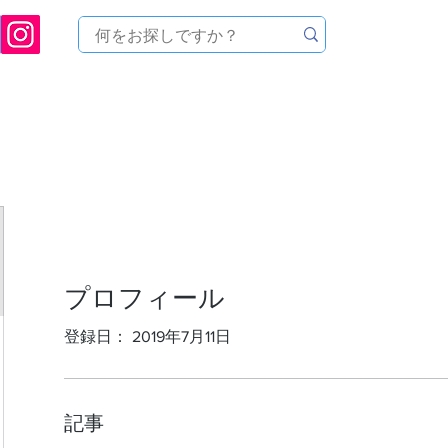
[ 天文ハウスTOMITA ] 天体望遠鏡販売 | 機材・天文台メンテナンス | 出張ほしぞら観
品を探す
メーカーから探す
メンテナンス
イベ
プロフィール
登録日： 2019年7月11日
記事