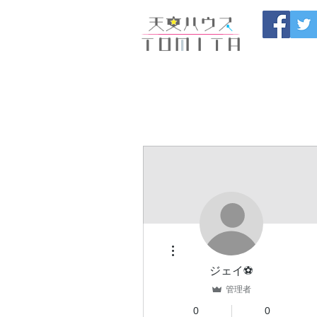
福岡県大野城市 
HOME
開催中のセール
製
ブログ
お問い合わせ
その他
ジェイ⚽
管理者
0
0