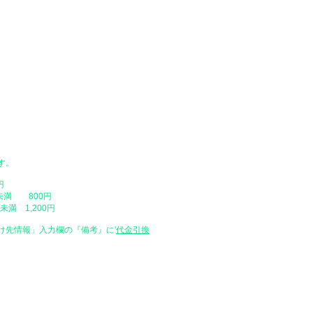
をご入力ください。配達日は原則とし
ご注文日時が弊社店休日の場合や、営
い場合がありますので、予めご了承く
​・配達時間帯
・午前中（12時まで）
・14時 ～ 16時
・16時 ～ 18時
・18時 ～ 20時
・19時 ～ 21時
​・天災や交通事情、お届け先のご不
場合があります。
す。
​・時間帯の中での時間の指定はご容
・配送地域によっては指定した日にお
円
最短でのお届け（指定なし）で発送さ
未満 800円
満 1,200円
け先情報」入力欄の『備考』に
​'
代金引換
特定商取引に基づく表示
販売業者 有限会社とみた
ショップ名 天文ハウスTOMITA