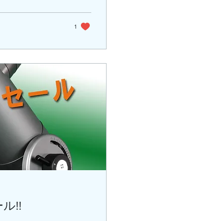
1
ル!!