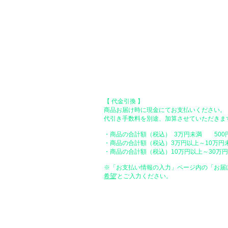
振込口座：福岡銀行 春日支店
口座番号：普通 23232
​口座名義：ユ）トミタ
​＊振込手数料はお客様のご負担となります。
【 郵便振替 】
振替口座：ゆうちょ銀行 七六八支店
口座番号：普通 2390218
口座名義：ユウゲンガイシャトミタ
​＊振込手数料はお客様のご負担となります。
【 代金引換 】
商品お届け時に現金にてお支払いください。
代引き手数料を別途、加算させていただきま
・商品の合計額（税込） 3万円未満 500
・商品の合計額（税込）3万円以上～10万円
・商品の合計額（税込）10万円以上～30万円未
※「お支払い情報の入力」ページ内の「お届
希望
'とご入力ください。
●ペイディ
●LINE Pay
●メルペイ