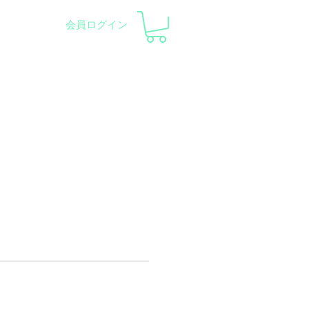
会員ログイン
察会 |
天体望遠鏡レンタル
ント
会社概要
サポート