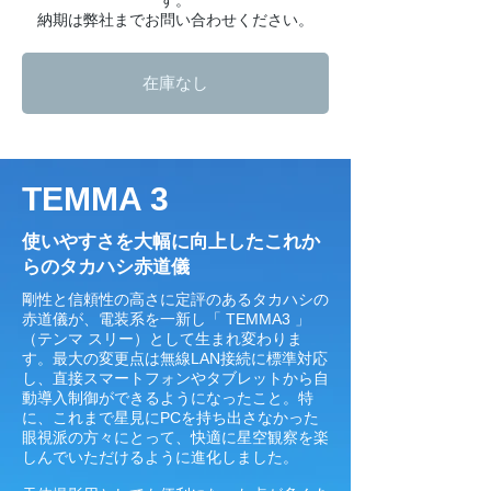
す。
​納期は弊社までお問い合わせください。
在庫なし
TEMMA 3
​使いやすさを大幅に向上したこれか
らのタカハシ赤道儀
剛性と信頼性の高さに定評のあるタカハシの
赤道儀が、電装系を一新し「 TEMMA3 」
（テンマ スリー）として生まれ変わりま
す。最大の変更点は無線LAN接続に標準対応
し、直接スマートフォンやタブレットから自
動導入制御ができるようになったこと。特
に、これまで星見にPCを持ち出さなかった
眼視派の方々にとって、快適に星空観察を楽
しんでいただけるように進化しました。