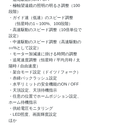
・極軸望遠鏡の照明の明るさ調整（100
段階）
・ガイド速（低速）のスピード調整
（恒星時の1～100%、100段階）
・高速駆動のスピード調整（10倍単位で
設定）
・中速駆動のスピード調整（高速駆動の
○○%として設定）
・モーター加減速に掛ける時間の調整
・追尾速度調整（恒星時 / 平均月時 / 太
陽時 / 自由速度）
・架台モード設定（ドイツ / フォーク）
・赤緯バックラッシュ設定
・水平リミットの安全機能のON / OFF
・天頂設定、天頂待機指示
・任意の位置でホームポジション設定、
ホーム待機指示
・供給電圧モニタリング
・LED照度、画面輝度設定
​ほか