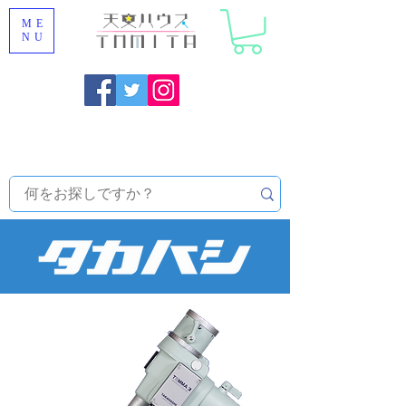
ME
NU
福岡県大野城市 [ 天文ハウスTOMITA ] 天体望遠鏡販売 |
機材・天文台メンテナンス | 出張ほしぞら観察会 |
天体望
遠鏡レンタル