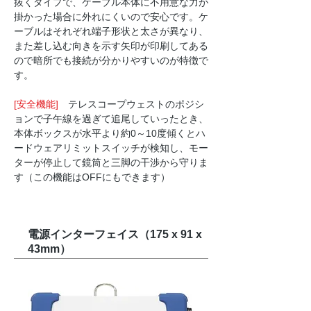
抜くタイプで、ケーブル本体に不用意な力が
掛かった場合に外れにくいので安心です。ケ
ーブルはそれぞれ端子形状と太さが異なり、
また差し込む向きを示す矢印が印刷してある
ので暗所でも接続が分かりやすいのが特徴で
す。
[安全機能]
テレスコープウェストのポジシ
ョンで子午線を過ぎて追尾していったとき、
本体ボックスが水平より約0～10度傾くとハ
ードウェアリミットスイッチが検知し、モー
ターが停止して鏡筒と三脚の干渉から守りま
す（この機能はOFFにもできます）
電源インターフェイス（175 x 91 x
43mm）