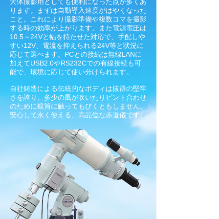
天体撮影用としても便利になった点が多くあ
ります。まずは自動導入速度がはやくなった
こと。これにより撮影準備や複数コマを撮影
する時の効率が上がります。また電源電圧は
10.5～24Vと幅を持たせた対応で、手配しや
すい12V、電流を抑えられる24V等と状況に
応じて選べます。PCとの接続は無線LANに
加えてUSB2.0やRS232Cでの有線接続も可
能で、環境に応じて使い分けられます。
自社鋳造による伝統的なボディは抜群の堅牢
さを誇り、多少の風が吹いたりピント合わせ
のために鏡筒に触ってもびくともしません。
安心して永く使える、高品位な赤道儀です。