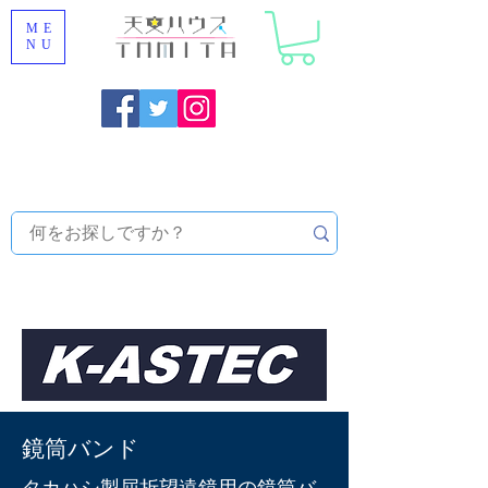
ME
NU
福岡県大野城市 [ 天文ハウスTOMITA ] 天体望遠鏡販売 |
機材・天文台メンテナンス | 出張ほしぞら観察会 |
天体望
遠鏡レンタル
鏡筒バンド