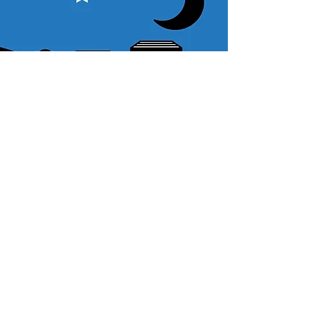
​ご利用案内
ご注文方法について
RST-135+WOカーボン三脚
1. 商品を選択して「カートに追加」ボタンをクリックしてください。
2. ショッピングカートに追加した商品を確認して、「レジへ進む」また
は、「お支払いへ進む：Paypal」をクリックしてください。
3. お届け先情報を入力する。
4. 配送方法を選択する
5. お支払い方法を選択する【クレジット / デビットカード、PayPal、
オ
フライン決済（銀行振込、郵便振替、代金引換）】
6. ご注文内容を確認し、購入ボタンをクリックしてください。
お支払いについて
お支払い方法は、クレジットカード、Paypal、オフライン決済【銀行振