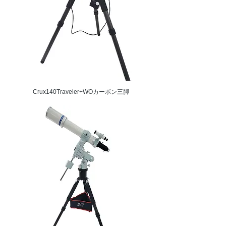
Crux140Traveler+WOカーボン三脚