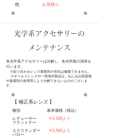
他
お見積り
光学系アクセサリーの
メンテナンス
各光学系アクセサリーは分解し、各光学面の清掃を
行います。
※貼り合わせレンズ接着剤の劣化は修復できません。
※オールドレンズや一部海外製品は、ねじ込み部固着
や接着剤の使用等により分解できないものがございま
す。
【 補正系レンズ 】
​種別 基本価格（税込）
レデューサー
￥5,500より
フラットナー
エクステンダー
￥5,500より
バロー