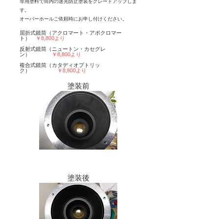
専用塗料で筒内の迷光防止塗装をグレードアップしま
す。
​オーバーホールご依頼時にお申し付けください。
屈折式鏡筒（アクロマート・アポクロマー
ト）
￥8,800より
反射式鏡筒（ニュートン・カセグレ
ン）
￥8,800より
​複合式鏡筒（カタディオプトリッ
ク）
￥8,800より
​塗装前
​塗装後