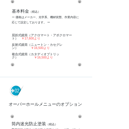
​基本料金
（税込）
ー 価格はメーカー、光学系、機材状態、作業内容に
応じて設定しております。 ー
屈折式鏡筒（アクロマート・アポクロマー
ト）
￥17,600より
反射式鏡筒（ニュートン・カセグレ
ン）
￥16,500より
​複合式鏡筒（カタディオプトリッ
ク）
￥16,500より
オーバーホールメニューのオプション
​筒内迷光防止塗装
（税込）