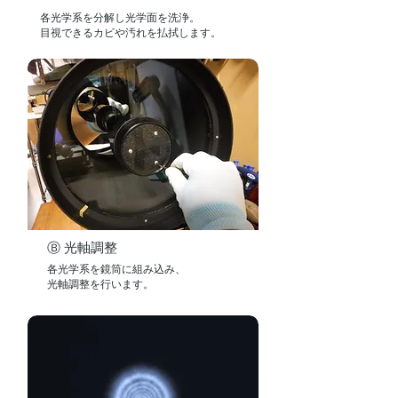
​各光学系を分解し光学面を洗浄。
目視できるカビや汚れを払拭します。
Ⓑ 光軸調整
各光学系を鏡筒に組み込み、
光軸調整を行います。