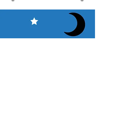
​ご利用案内
ご注文方法について
1. 商品を選択して「カートに追加」ボタンをクリックしてください。
2. ショッピングカートに追加した商品を確認して、「レジへ進む」また
は、「お支払いへ進む：Paypal」をクリックしてください。
3. お届け先情報を入力する。
4. 配送方法を選択する
5. お支払い方法を選択する【クレジット / デビットカード、PayPal、
オ
フライン決済（銀行振込、郵便振替、代金引換）】
6. ご注文内容を確認し、購入ボタンをクリックしてください。