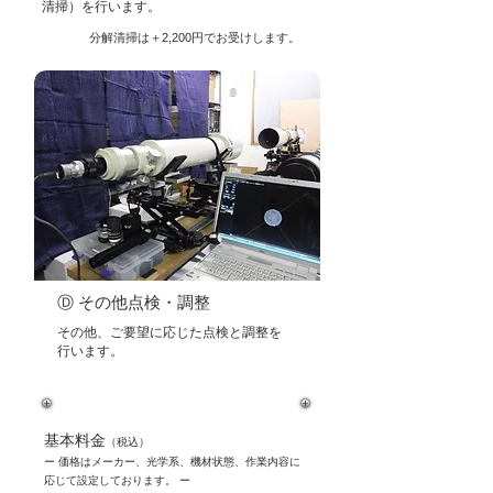
清掃）を行います。
分解清掃は＋2,200円でお受けします。
Ⓓ その他点検・調整
​その他、ご要望に応じた点検と調整を
行います。
​基本料金
（税込）
ー 価格はメーカー、光学系、機材状態、作業内容に
応じて設定しております。 ー