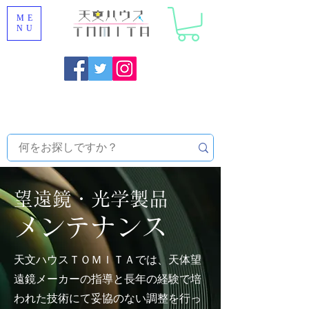
ME
NU
福岡県大野城市 [ 天文ハウスTOMITA ] 天体望遠鏡販売 |
機材・天文台メンテナンス | 出張ほしぞら観察会 |
天体望
遠鏡レンタル
望遠鏡・光学製品
メンテナンス
​天文ハウスＴＯＭＩＴＡでは、天体望
遠鏡メーカーの指導と長年の経験で培
われた技術にて妥協のない調整を行っ