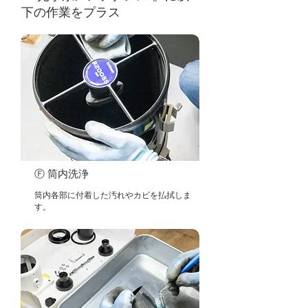
下の作業をプラス
Ⓕ 筒内洗浄
筒内各部に付着した汚れやカビを払拭しま
す。