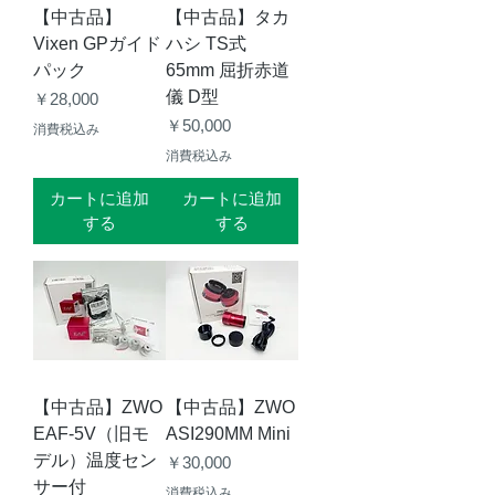
【中古品】
【中古品】タカ
Vixen GPガイド
ハシ TS式
パック
65mm 屈折赤道
儀 D型
価格
￥28,000
価格
￥50,000
消費税込み
消費税込み
カートに追加
カートに追加
する
する
【中古品】ZWO
【中古品】ZWO
EAF-5V（旧モ
ASI290MM Mini
デル）温度セン
価格
￥30,000
サー付
消費税込み