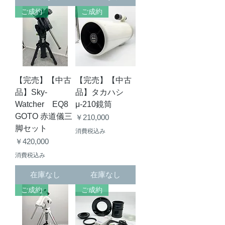
ご成約
ご成約
【完売】【中古
【完売】【中古
品】Sky-
品】タカハシ
Watcher EQ8
μ-210鏡筒
GOTO 赤道儀三
価格
￥210,000
脚セット
消費税込み
価格
￥420,000
消費税込み
在庫なし
在庫なし
ご成約
ご成約