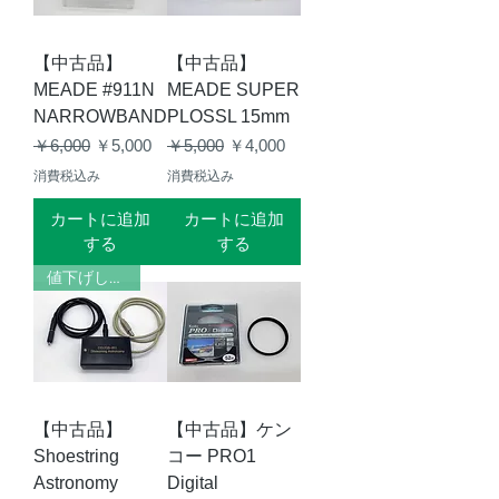
【中古品】
【中古品】
MEADE #911N
MEADE SUPER
NARROWBAND
PLOSSL 15mm
通常価格
セール価格
通常価格
セール価格
￥6,000
￥5,000
￥5,000
￥4,000
消費税込み
消費税込み
カートに追加
カートに追加
する
する
値下げしました
【中古品】
【中古品】ケン
Shoestring
コー PRO1
Astronomy
Digital