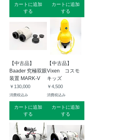
カートに追加
カートに追加
する
する
【中古品】
【中古品】
Baader 究極双眼
Vixen コスモ
装置 MARK-V
キッズ
価格
価格
￥130,000
￥4,500
消費税込み
消費税込み
カートに追加
カートに追加
する
する