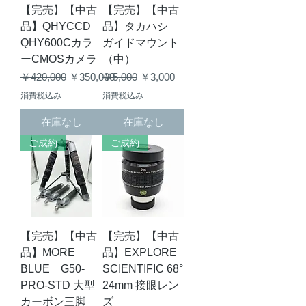
【完売】【中古
【完売】【中古
品】QHYCCD
品】タカハシ
QHY600Cカラ
ガイドマウント
ーCMOSカメラ
（中）
通常価格
セール価格
通常価格
セール価格
￥420,000
￥350,000
￥5,000
￥3,000
消費税込み
消費税込み
在庫なし
在庫なし
ご成約
ご成約
【完売】【中古
【完売】【中古
品】MORE
品】EXPLORE
BLUE G50-
SCIENTIFIC 68°
PRO-STD 大型
24mm 接眼レン
カーボン三脚
ズ