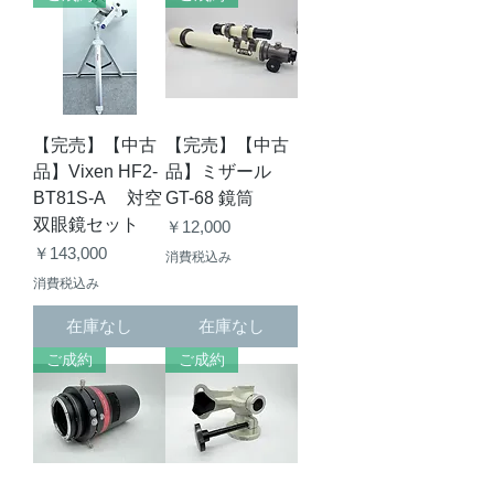
【完売】【中古
【完売】【中古
品】Vixen HF2-
品】ミザール
BT81S-A 対空
GT-68 鏡筒
双眼鏡セット
価格
￥12,000
価格
￥143,000
消費税込み
消費税込み
在庫なし
在庫なし
ご成約
ご成約