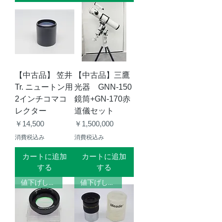
【中古品】 笠井
【中古品】三鷹
Tr. ニュートン用
光器 GNN-150
2インチコマコ
鏡筒+GN-170赤
レクター
道儀セット
価格
価格
￥14,500
￥1,500,000
消費税込み
消費税込み
カートに追加
カートに追加
する
する
値下げしました
値下げしました