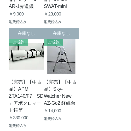
AR-1赤道儀
SWAT-mini
価格
価格
￥9,000
￥23,000
消費税込み
消費税込み
在庫なし
在庫なし
ご成約
ご成約
【完売】【中古
【完売】【中古
品】APM
品】Sky-
ZTA140/F7「SD
Watcher New
」アポクロマー
AZ-Go2 経緯台
ト鏡筒
価格
￥14,000
価格
￥330,000
消費税込み
消費税込み