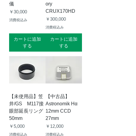
儀
ory
CRUX170HD
価格
￥30,000
価格
￥300,000
消費税込み
消費税込み
カートに追加
カートに追加
する
する
【未使用品】笠
【中古品】
井/GS M117接
Astronomik Hα
眼部延長リング
12mm CCD
50mm
27mm
価格
価格
￥5,000
￥12,000
消費税込み
消費税込み