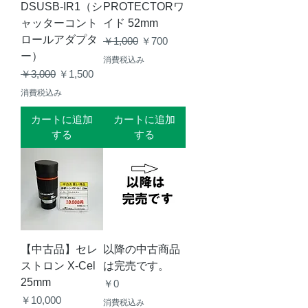
DSUSB-IR1（シ
PROTECTORワ
ャッターコント
イド 52mm
ロールアダプタ
通常価格
セール価格
￥1,000
￥700
ー）
消費税込み
通常価格
セール価格
￥3,000
￥1,500
消費税込み
カートに追加
カートに追加
する
する
【中古品】セレ
以降の中古商品
ストロン X-Cel
は完売です。
25mm
価格
￥0
価格
￥10,000
消費税込み