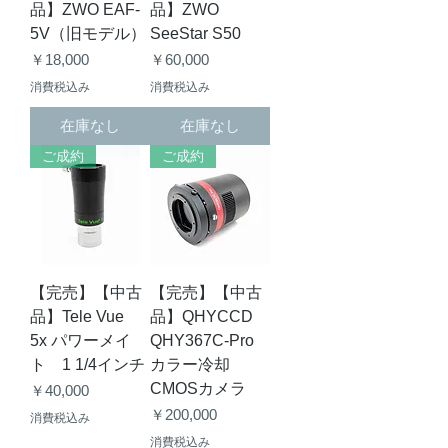
品】ZWO EAF-
品】ZWO
5V（旧モデル）
SeeStar S50
価格
価格
￥18,000
￥60,000
消費税込み
消費税込み
在庫なし
在庫なし
ご成約
ご成約
【完売】【中古
【完売】【中古
品】Tele Vue
品】QHYCCD
5x パワーメイ
QHY367C-Pro
ト 1 1/4インチ
カラー冷却
CMOSカメラ
価格
￥40,000
価格
￥200,000
消費税込み
消費税込み