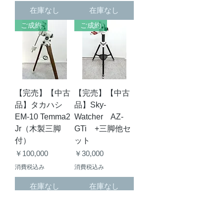
在庫なし
在庫なし
ご成約
ご成約
【完売】【中古
【完売】【中古
品】タカハシ
品】Sky-
EM-10 Temma2
Watcher AZ-
Jr（木製三脚
GTi +三脚他セ
付）
ット
価格
価格
￥100,000
￥30,000
消費税込み
消費税込み
在庫なし
在庫なし
ご成約
ご成約