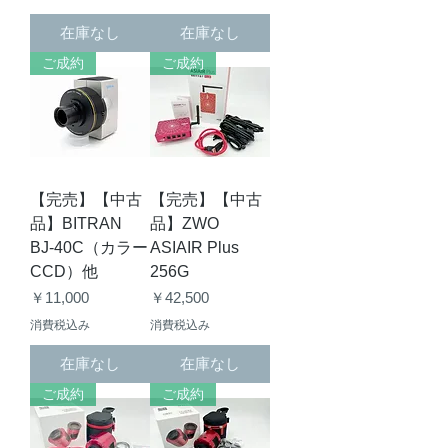
在庫なし
在庫なし
ご成約
ご成約
【完売】【中古
【完売】【中古
品】BITRAN
品】ZWO
BJ-40C（カラー
ASIAIR Plus
CCD）他
256G
価格
価格
￥11,000
￥42,500
消費税込み
消費税込み
在庫なし
在庫なし
ご成約
ご成約