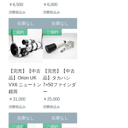
価格
価格
￥6,500
￥6,000
消費税込み
消費税込み
在庫なし
在庫なし
ご成約
ご成約
【完売】【中古
【完売】【中古
品】Orion UK
品】タカハシ
VX6 ニュートン
7×50ファインダ
鏡筒
ー
価格
価格
￥31,000
￥25,000
消費税込み
消費税込み
在庫なし
在庫なし
ご成約
ご成約