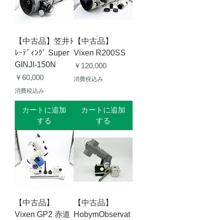
【中古品】笠井ﾄ
【中古品】
ﾚｰﾃﾞｨﾝｸﾞ Super
Vixen R200SS
GINJI-150N
価格
￥120,000
価格
￥60,000
消費税込み
消費税込み
カートに追加
カートに追加
する
する
【中古品】
【中古品】
Vixen GP2 赤道
HobymObservat