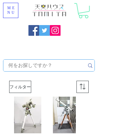
ME
NU
福岡県大野城市 [ 天文ハウスTOMITA ] 天体望遠鏡販売 |
機材・天文台メンテナンス | 出張ほしぞら観察会 |
天体望
遠鏡レンタル
フィルター