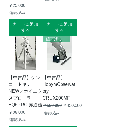
価格
￥25,000
消費税込み
カートに追加
カートに追加
する
する
値下げしました
【中古品】ケン
【中古品】
コートキナー
HobymObservat
NEWスカイエク
ory
スプローラー
CRUX200MF
EQ6PRO 赤道儀
通常価格
セール価格
￥550,000
￥450,000
価格
￥98,000
消費税込み
消費税込み