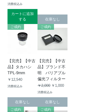
消費税込み
カートに追加
する
在庫なし
ご成約
ご成約
【完売】【中古
【完売】【中古
品】タカハシ
品】ブランド不
TPL-9mm
明 バリアブル
偏光フィルター
価格
￥12,540
通常価格
セール価格
￥2,000
￥1,000
消費税込み
消費税込み
在庫なし
在庫なし
ご成約
ご成約