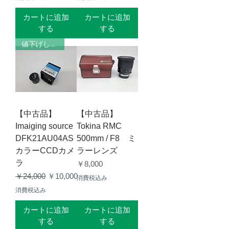
カートに追加
カートに追加
する
する
値下げしました！
【中古品】
【中古品】
Imaiging source
Tokina RMC
DFK21AU04AS
500mm / F8 ミ
カラーCCDカメ
ラーレンズ
ラ
価格
￥8,000
通常価格
セール価格
￥24,000
￥10,000
消費税込み
消費税込み
カートに追加
カートに追加
する
する