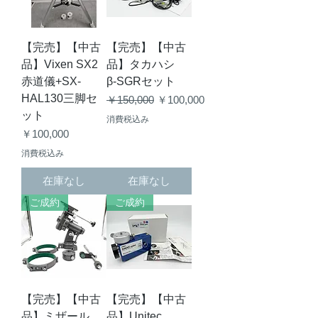
【完売】【中古
【完売】【中古
品】Vixen SX2
品】タカハシ
赤道儀+SX-
β-SGRセット
HAL130三脚セ
通常価格
セール価格
￥150,000
￥100,000
ット
消費税込み
価格
￥100,000
消費税込み
在庫なし
在庫なし
ご成約
ご成約
【完売】【中古
【完売】【中古
品】ミザール
品】Unitec