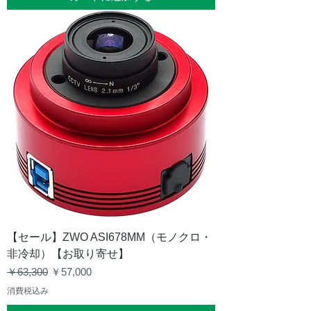
【セール】ZWO ASI678MM（モノクロ・
非冷却）【お取り寄せ】
通常価格
セール価格
￥63,300
￥57,000
消費税込み