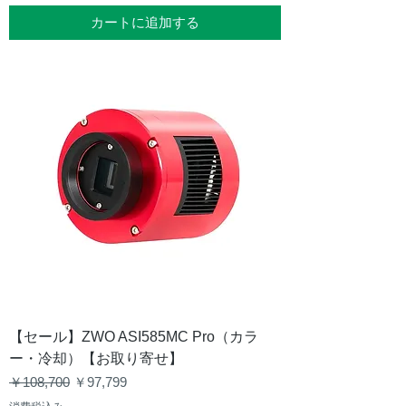
カートに追加する
【セール】ZWO ASI585MC Pro（カラ
ー・冷却）【お取り寄せ】
通常価格
セール価格
￥108,700
￥97,799