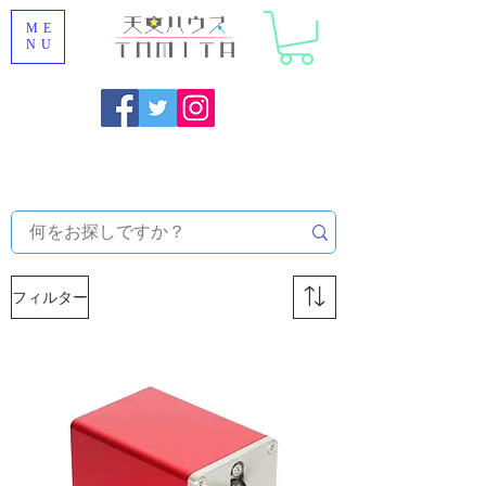
ME
NU
福岡県大野城市 [ 天文ハウスTOMITA ] 天体望遠鏡販売 |
機材・天文台メンテナンス | 出張ほしぞら観察会 |
天体望
遠鏡レンタル
フィルター