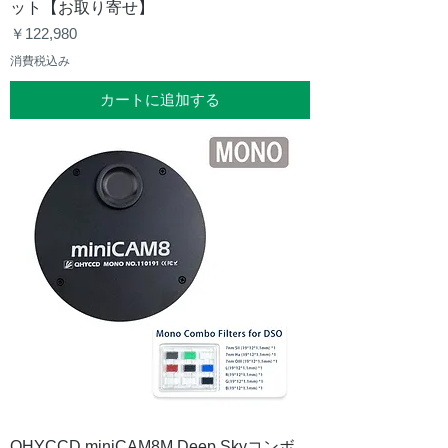
ット【お取り寄せ】
価格
￥122,980
消費税込み
カートに追加する
QHYCCD miniCAM8M Deep Skyコンボ