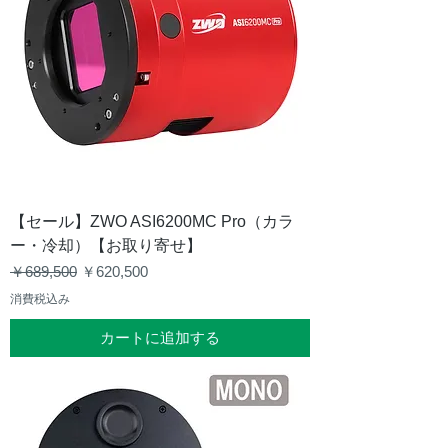
【セール】ZWO ASI6200MC Pro（カラ
ー・冷却）【お取り寄せ】
通常価格
セール価格
￥689,500
￥620,500
消費税込み
カートに追加する