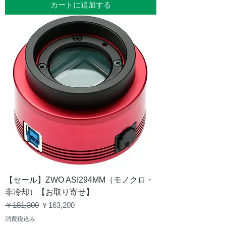
カートに追加する
【セール】ZWO ASI294MM（モノクロ・
非冷却）【お取り寄せ】
通常価格
セール価格
￥181,300
￥163,200
消費税込み