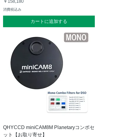
価格
￥158,180
消費税込み
カートに追加する
QHYCCD miniCAM8M Planetaryコンボセ
ット【お取り寄せ】