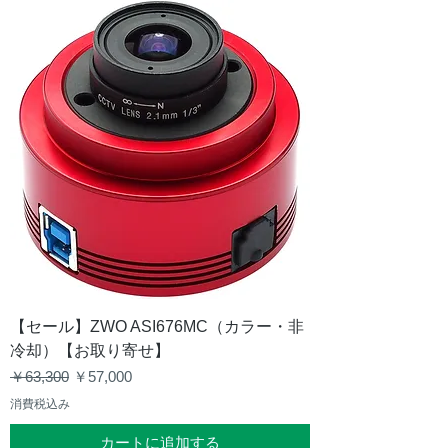
【セール】ZWO ASI676MC（カラー・非
冷却）【お取り寄せ】
通常価格
セール価格
￥63,300
￥57,000
消費税込み
カートに追加する