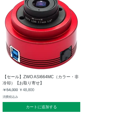
【セール】ZWO ASI664MC（カラー・非
冷却）【お取り寄せ】
通常価格
セール価格
￥54,300
￥48,800
消費税込み
カートに追加する