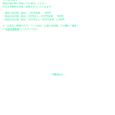
【 代金引換 】
商品お届け時に現金にてお支払いください。
代引き手数料を別途、加算させていただきます。
・商品の合計額（税込） 3万円未満 500円
・商品の合計額（税込）3万円以上～10万円未満 800円
・商品の合計額（税込）10万円以上～30万円未満 1,200円
※「お支払い情報の入力」ページ内の「お届け先情報」入力欄の『備考』
に
​'
代金引換希望
'とご入力ください。
●ペイディ
●LINE Pay
●メルペイ
●PayPay
表示価格について
・オンラインショップに記載された価格は、
「 消費税込み 」
の価格で
す。
配送・送料について
​●送料
・
全国一律 ￥600（税込）
・商品合計が、3.3万円（税込）以上で、全国送料無料となります。
＊中古・委託品など一部商品を除く。
●出荷条件