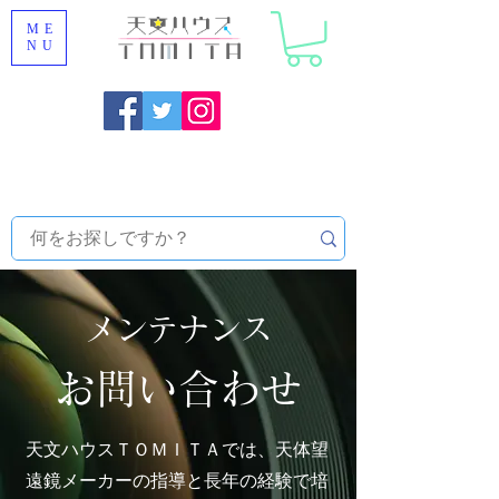
ME
NU
福岡県大野城市 [ 天文ハウスTOMITA ] 天体望遠鏡販売 |
機材・天文台メンテナンス | 出張ほしぞら観察会 |
天体望
遠鏡レンタル
メンテナンス
お問い合わせ
​天文ハウスＴＯＭＩＴＡでは、天体望
遠鏡メーカーの指導と長年の経験で培