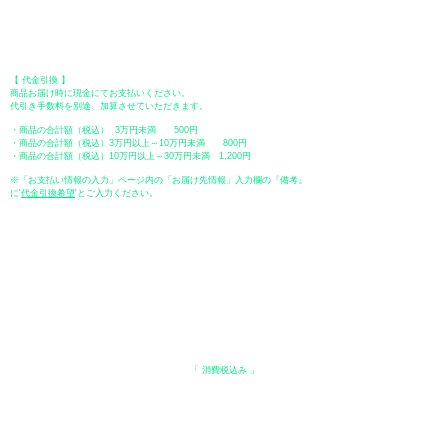
【 郵便振替 】
振替口座：ゆうちょ銀行 七六八支店
口座番号：普通
2390218
口座名義：ユウゲンガイシャトミタ
​＊振込手数料はお客様のご負担となります。
【 代金引換 】
商品お届け時に現金にてお支払いください。
代引き手数料を別途、加算させていただきます。
・商品の合計額（税込） 3万円未満 500円
・商品の合計額（税込）3万円以上～10万円未満 800円
・商品の合計額（税込）10万円以上～30万円未満 1,200円
※「お支払い情報の入力」ページ内の「お届け先情報」入力欄の『備考』
に
​'
代金引換希望
'とご入力ください。
●ペイディ
●LINE Pay
●メルペイ
●PayPay
表示価格について
・オンラインショップに記載された価格は、
「 消費税込み 」
の価格で
す。
配送・送料について