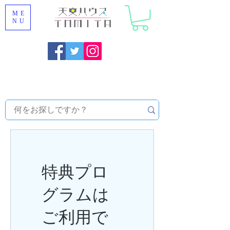
ME
NU
福岡県大野城市 [ 天文ハウスTOMITA ] 天体望遠鏡販売 |
機材・天文台メンテナンス | 出張ほしぞら観察会 |
天体望
遠鏡レンタル
特典プロ
グラムは
ご利用で