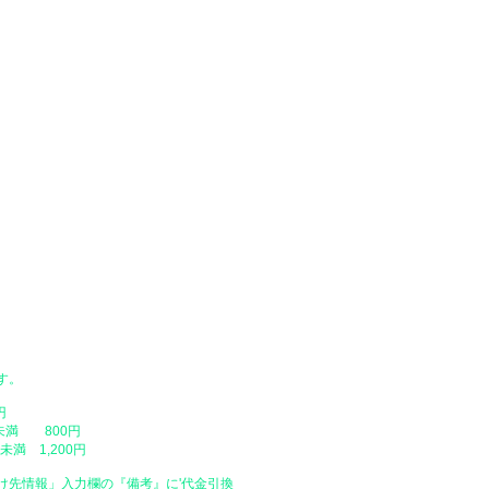
・佐川急便 / 西濃運輸【荷物が大きい
＊配達日時指定なしで、1万円以下の
だく場合がございます。
座からお支払いいただけます。
●配達日時指定
替、代金引換）
​・配達日時をご指定いただけますが
ングカート内の「配達日時を指定」を
をご入力ください。配達日は原則とし
ご注文日時が弊社店休日の場合や、営
い場合がありますので、予めご了承く
​・配達時間帯
・午前中（12時まで）
・14時 ～ 16時
・16時 ～ 18時
・18時 ～ 20時
・19時 ～ 21時
​・天災や交通事情、お届け先のご不
場合があります。
す。
​・時間帯の中での時間の指定はご容
・配送地域によっては指定した日にお
円
最短でのお届け（指定なし）で発送さ
未満 800円
満 1,200円
け先情報」入力欄の『備考』に
​'
代金引換