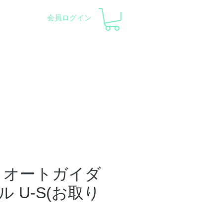
会員ログイン
察会 |
天体望遠鏡レンタル
ント
会社概要
サポート
 オートガイダ
 U-S(お取り