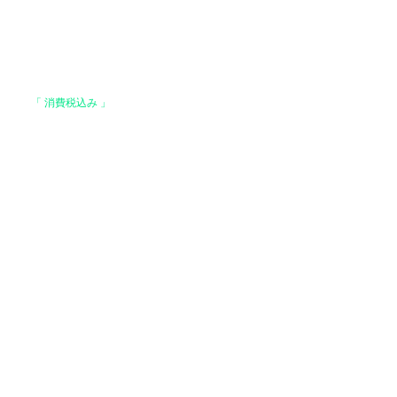
格は、
「 消費税込み 」
の価格です。
上で、全国送料無料となります。
。
はお支払い確認後、基本7営業日以内に発送いた
 ヤマト運輸 / 佐川急便 / 西濃運輸等になりま
でご了承ください）
運輸【基本発送】