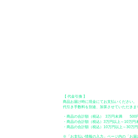
い。）
●Paypal（ペイパル）決済
Paypalでクレジットカードまたは、銀行口
●オフライン決済（銀行振込、郵便振
【 地方銀行 】
振込口座：福岡銀行 春日支店
口座番号：普通 23232
​口座名義：ユ）トミタ
​＊振込手数料はお客様のご負担となります。
【 郵便振替 】
振替口座：ゆうちょ銀行 七六八支店
口座番号：普通 2390218
口座名義：ユウゲンガイシャトミタ
​＊振込手数料はお客様のご負担となります。
【 代金引換 】
商品お届け時に現金にてお支払いください。
代引き手数料を別途、加算させていただきま
・商品の合計額（税込） 3万円未満 500
・商品の合計額（税込）3万円以上～10万円
・商品の合計額（税込）10万円以上～30万円未
※「お支払い情報の入力」ページ内の「お届