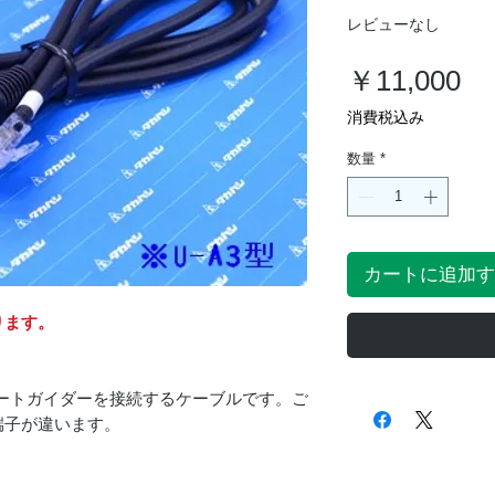
レビューなし
価
￥11,000
格
消費税込み
数量
*
カートに追加す
ります。
とオートガイダーを接続するケーブルです。ご
端子が違います。