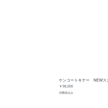
ケンコートキナー NEWスカ
価格
￥98,000
消費税込み