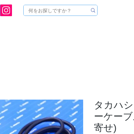
[ 天文ハウスTOMITA ] 天体望遠鏡販売 | 機材・天文台メンテナンス | 出張ほしぞら観
品を探す
メーカーから探す
メンテナンス
イベ
タカハシ
ーケーブル
寄せ)