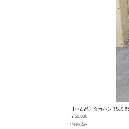
【中古品】タカハシ TS式 6
価格
￥50,000
消費税込み