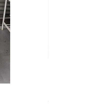
【中古品】ZWO EAF-5V（旧
価格
￥25,000
消費税込み