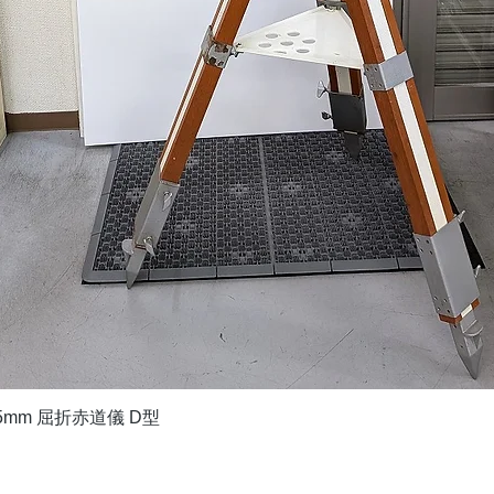
クイックビュー
5mm 屈折赤道儀 D型