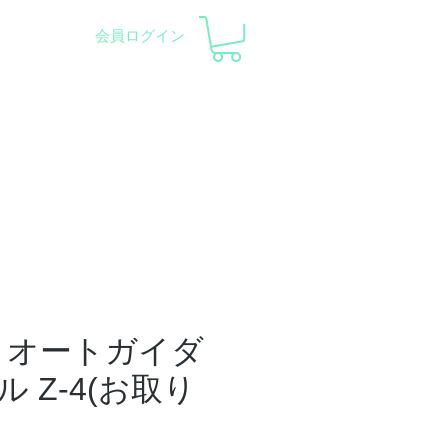
会員ログイン
察会 |
天体望遠鏡レンタル
ント
会社概要
サポート
 オートガイダ
 Z-4(お取り