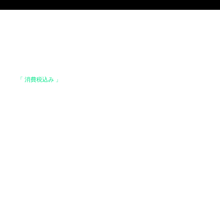
格は、
「 消費税込み 」
の価格です。
上で、全国送料無料となります。
。
はお支払い確認後、基本7営業日以内に発送いた
 ヤマト運輸 / 佐川急便 / 西濃運輸等になりま