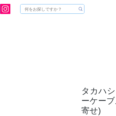
[ 天文ハウスTOMITA ] 天体望遠鏡販売 | 機材・天文台メンテナンス | 出張ほしぞら観
品を探す
メーカーから探す
メンテナンス
イベ
タカハシ
ーケーブル
寄せ)