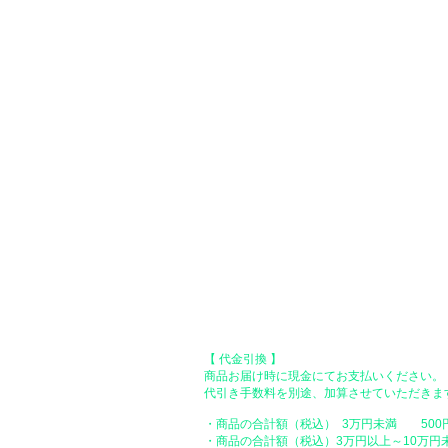
す。お支払い方法は、一括払いのみ申し受け
​（カード情報などの入力内容は、SSLで暗
い。）
●Paypal（ペイパル）決済
Paypalでクレジットカードまたは、銀行口
●オフライン決済（銀行振込、郵便振
【 地方銀行 】
振込口座：福岡銀行 春日支店
口座番号：普通 23232
​口座名義：ユ）トミタ
​＊振込手数料はお客様のご負担となります。
【 郵便振替 】
振替口座：ゆうちょ銀行 七六八支店
口座番号：普通 2390218
口座名義：ユウゲンガイシャトミタ
​＊振込手数料はお客様のご負担となります。
【 代金引換 】
商品お届け時に現金にてお支払いください。
代引き手数料を別途、加算させていただきま
・商品の合計額（税込） 3万円未満 500
・商品の合計額（税込）3万円以上～10万円