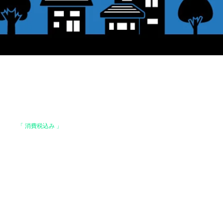
格は、
「 消費税込み 」
の価格です。
上で、全国送料無料となります。
。