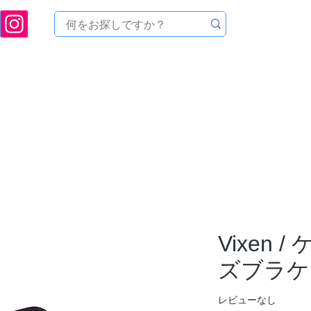
[ 天文ハウスTOMITA ] 天体望遠鏡販売 | 機材・天文台メンテナンス | 出張ほしぞら観
品を探す
メーカーから探す
メンテナンス
イベ
Vixen 
ズブラケ
レビューなし