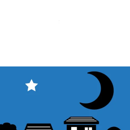
【中古品】タカハシ TPL-9mm
価格
￥12,540
消費税込み