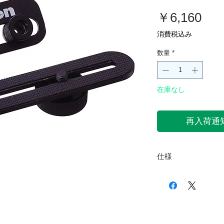
価
￥6,160
格
消費税込み
数量
*
在庫なし
再入荷通
仕様
サイズ
重さ