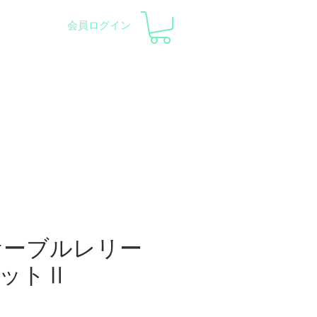
会員ログイン
察会 |
天体望遠鏡レンタル
ント
会社概要
サポート
/ ケーブルレリー
ットⅡ