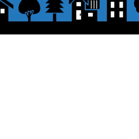
表示価格について
をクリックしてください。
・オンラインショップに記載された価
認して、「レジへ進む」または、「お支払
。
配送・送料について
ビットカード、PayPal、
オフライン決済
​●送料
ックしてください。
・
全国一律 ￥600（税込）
・商品合計が、3.3万円（税込）以
＊中古・委託品など一部商品を除く
●出荷条件