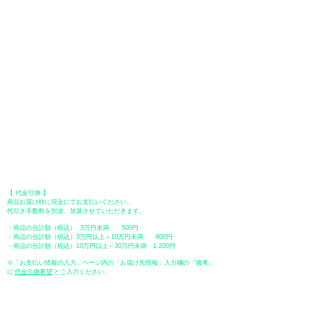
用いただけます。お支払い方法は、一括払いのみ申し受けます。
​（カード情報などの入力内容は、SSLで暗号化されて送信されますのでご
安心ください。）
●Paypal（ペイパル）決済
Paypalでクレジットカードまたは、銀行口座からお支払いいただけます。
●オフライン決済（銀行振込、郵便振替、代金引換）
【 地方銀行 】
振込口座：福岡銀行 春日支店
口座番号：普通 23232
​口座名義：ユ）トミタ
​＊振込手数料はお客様のご負担となります。
【 郵便振替 】
振替口座：ゆうちょ銀行 七六八支店
口座番号：普通
2390218
口座名義：ユウゲンガイシャトミタ
​＊振込手数料はお客様のご負担となります。
【 代金引換 】
商品お届け時に現金にてお支払いください。
代引き手数料を別途、加算させていただきます。
・商品の合計額（税込） 3万円未満 500円
・商品の合計額（税込）3万円以上～10万円未満 800円
・商品の合計額（税込）10万円以上～30万円未満 1,200円
※「お支払い情報の入力」ページ内の「お届け先情報」入力欄の『備考』
に
​'
代金引換希望
'とご入力ください。
●ペイディ
●LINE Pay