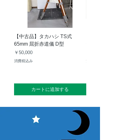
【中古品】タカハシ TS式
【中古品】ZWO EAF-
65mm 屈折赤道儀 D型
デル）温度センサー付
価格
価格
￥50,000
￥25,000
消費税込み
消費税込み
カートに追加する