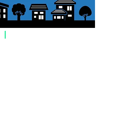
​ご利用案内
ご注文方法について
1. 商品を選択して「カートに追加」ボタンをクリックしてください。
2. ショッピングカートに追加した商品を確認して、「レジへ進む」また
は、「お支払いへ進む：Paypal」をクリックしてください。
3. お届け先情報を入力する。
4. 配送方法を選択する
5. お支払い方法を選択する【クレジット / デビットカード、PayPal、
オ
フライン決済（銀行振込、郵便振替、代金引換）】
6. ご注文内容を確認し、購入ボタンをクリックしてください。
お支払いについて
お支払い方法は、クレジットカード、Paypal、オフライン決済【銀行振
込・郵便振替・代金引換（前払い）】、ペイディ、LINE Pay、メルペ
イ、PayPayをご利用いただけます。
●
クレジットカード決済
【 VISA・MasterCard・JCB・American Express・Diners Club
】がご利