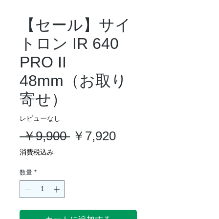
【セール】サイ
トロン IR 640
PRO II
48mm（お取り
寄せ）
レビューなし
通
セ
 ￥9,900 
￥7,920
常
ー
消費税込み
価
ル
数量
*
格
価
格