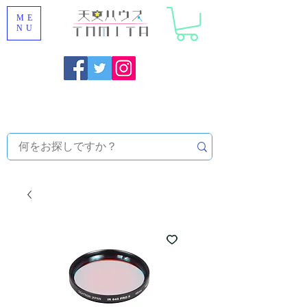
ME
NU
福岡県大野城市 [ 天文ハウスTOMITA ] 天体望遠鏡販売 |
機材・天文台メンテナンス | 出張ほしぞら観察会 |
天体望
遠鏡レンタル