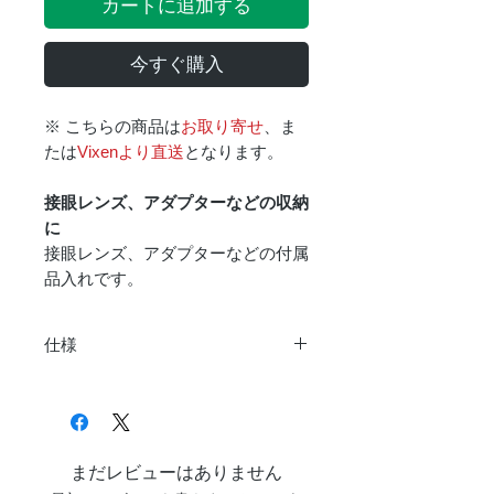
カートに追加する
今すぐ購入
※ こちらの商品は
お取り寄せ
、ま
たは
Vixenより直送
となります。
接眼レンズ、アダプターなどの収納
に
接眼レンズ、アダプターなどの付属
品入れです。
仕様
高さ
215mm
幅
305mm
まだレビューはありません
奥行
80mm