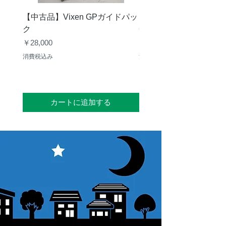
【中古品】Vixen GPガイドパッ
【中古品】タカハシ TS
ク
65mm 屈折赤道儀 D型
価格
価格
￥28,000
￥50,000
消費税込み
消費税込み
カートに追加する