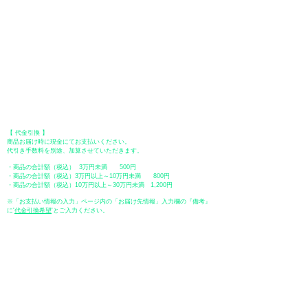
●オフライン決済（銀行振込、郵便振替、代金引換）
【 地方銀行 】
振込口座：福岡銀行 春日支店
口座番号：普通 23232
​口座名義：ユ）トミタ
​＊振込手数料はお客様のご負担となります。
【 郵便振替 】
振替口座：ゆうちょ銀行 七六八支店
口座番号：普通
2390218
口座名義：ユウゲンガイシャトミタ
​＊振込手数料はお客様のご負担となります。
【 代金引換 】
商品お届け時に現金にてお支払いください。
代引き手数料を別途、加算させていただきます。
・商品の合計額（税込） 3万円未満 500円
・商品の合計額（税込）3万円以上～10万円未満 800円
・商品の合計額（税込）10万円以上～30万円未満 1,200円
※「お支払い情報の入力」ページ内の「お届け先情報」入力欄の『備考』
に
​'
代金引換希望
'とご入力ください。
●ペイディ
●LINE Pay
●メルペイ
●PayPay