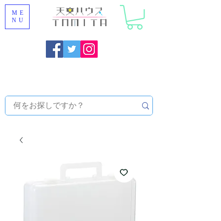
ME
NU
福岡県大野城市 [ 天文ハウスTOMITA ] 天体望遠鏡販売 |
機材・天文台メンテナンス | 出張ほしぞら観察会 |
天体望
遠鏡レンタル