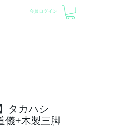
会員ログイン
察会 |
天体望遠鏡レンタル
ント
会社概要
サポート
】タカハシ
赤道儀+木製三脚