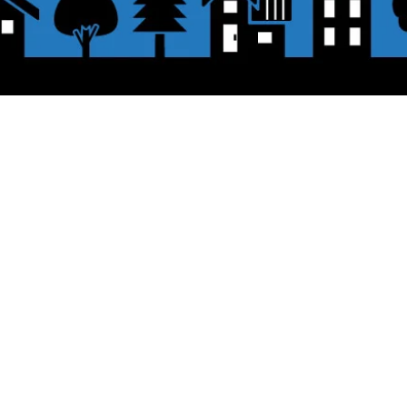
表示価格について
をクリックしてください。
・オンラインショップに記載された価
認して、「レジへ進む」または、「お支払
。
配送・送料について
ビットカード、PayPal、
オフライン決済
​●送料
ックしてください。
・
全国一律 ￥600（税込）
・商品合計が、3.3万円（税込）以
＊中古・委託品など一部商品を除く
●出荷条件
al、オフライン決済【銀行振込・郵便振