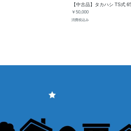
【中古品】タカハシ TS式 6
価格
￥50,000
消費税込み