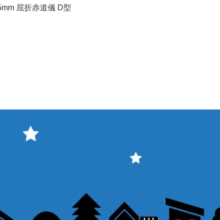
クイックビュー
5mm 屈折赤道儀 D型