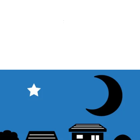
【中古品】ZWO EAF-5V（旧
価格
￥25,000
消費税込み