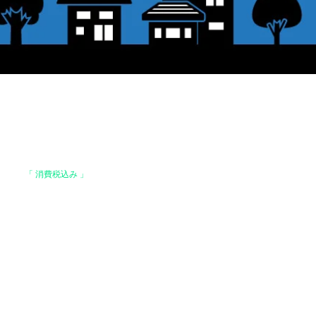
格は、
「 消費税込み 」
の価格です。
上で、全国送料無料となります。
。