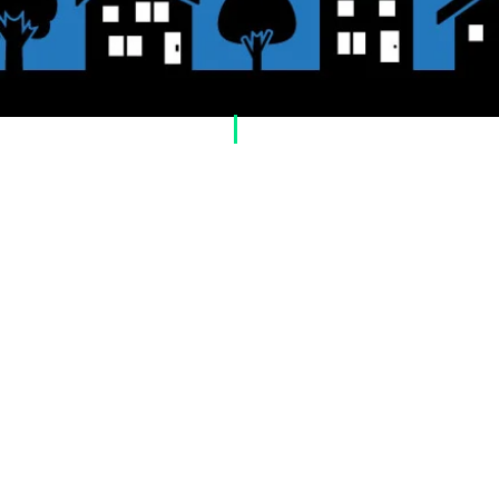
​ご利用案内
ご注文方法について
1. 商品を選択して「カートに追加」ボタン
2. ショッピングカートに追加した商品を確
いへ進む：Paypal」をクリックしてください
3. お届け先情報を入力する。
4. 配送方法を選択する
5. お支払い方法を選択する【クレジット / デ
（銀行振込、郵便振替、代金引換）】
6. ご注文内容を確認し、購入ボタンをクリ
お支払いについて
お支払い方法は、クレジットカード、Payp