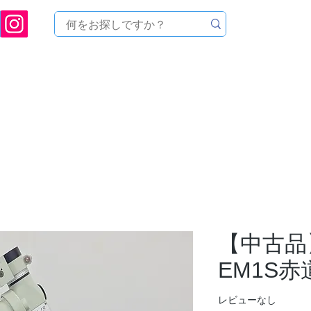
[ 天文ハウスTOMITA ] 天体望遠鏡販売 | 機材・天文台メンテナンス | 出張ほしぞら観
品を探す
メーカーから探す
メンテナンス
イベ
【中古品
EM1S
レビューなし