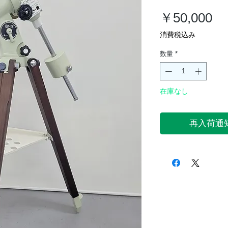
価
￥50,000
格
消費税込み
数量
*
在庫なし
再入荷通