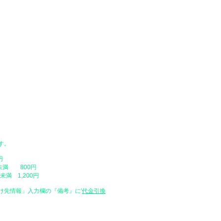
●配達日時指定
替、代金引換）
​・配達日時をご指定いただけますが
ングカート内の「配達日時を指定」を
をご入力ください。配達日は原則とし
ご注文日時が弊社店休日の場合や、営
い場合がありますので、予めご了承く
​・配達時間帯
・午前中（12時まで）
・14時 ～ 16時
・16時 ～ 18時
・18時 ～ 20時
・19時 ～ 21時
​・天災や交通事情、お届け先のご不
場合があります。
す。
​・時間帯の中での時間の指定はご容
・配送地域によっては指定した日にお
円
最短でのお届け（指定なし）で発送さ
未満 800円
満 1,200円
け先情報」入力欄の『備考』に
​'
代金引換
特定商取引に基づく表示