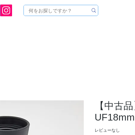
[ 天文ハウスTOMITA ] 天体望遠鏡販売 | 機材・天文台メンテナンス | 出張ほしぞら観
品を探す
メーカーから探す
メンテナンス
イベ
【中古品
UF18mm
レビューなし