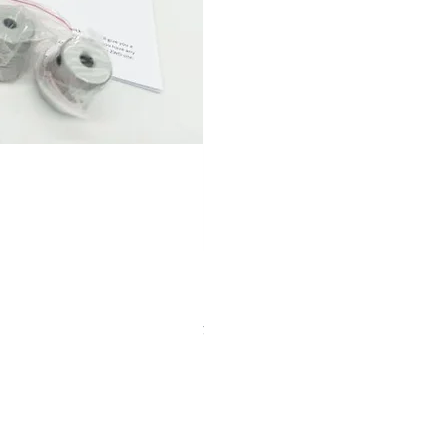
【中古品】タカハシ TPL-9mm
価格
￥12,540
消費税込み