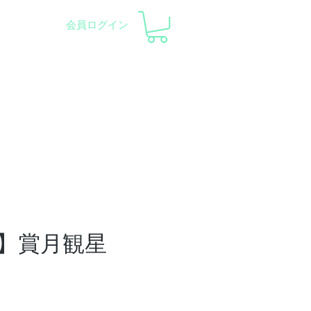
会員ログイン
察会 |
天体望遠鏡レンタル
ント
会社概要
サポート
】賞月観星