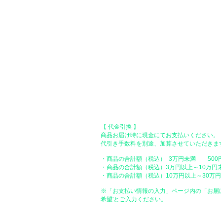
●オフライン決済（銀行振込、郵便振
【 地方銀行 】
振込口座：福岡銀行 春日支店
口座番号：普通 23232
​口座名義：ユ）トミタ
​＊振込手数料はお客様のご負担となります。
【 郵便振替 】
振替口座：ゆうちょ銀行 七六八支店
口座番号：普通 2390218
口座名義：ユウゲンガイシャトミタ
​＊振込手数料はお客様のご負担となります。
【 代金引換 】
商品お届け時に現金にてお支払いください。
代引き手数料を別途、加算させていただきま
・商品の合計額（税込） 3万円未満 500
・商品の合計額（税込）3万円以上～10万円
・商品の合計額（税込）10万円以上～30万円未
※「お支払い情報の入力」ページ内の「お届
希望
'とご入力ください。
●ペイディ