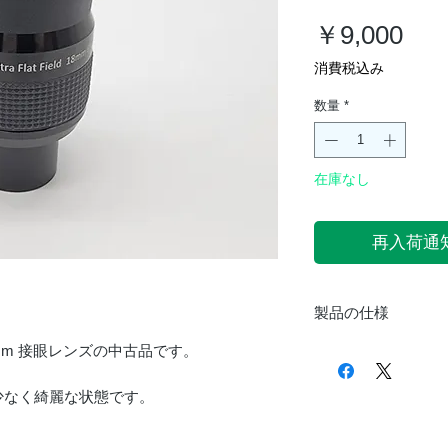
価
￥9,000
格
消費税込み
数量
*
在庫なし
再入荷通
製品の仕様
 UF18mm 接眼レンズの中古品です。
重さ
少なく綺麗な状態です。
サイズ
焦点距離