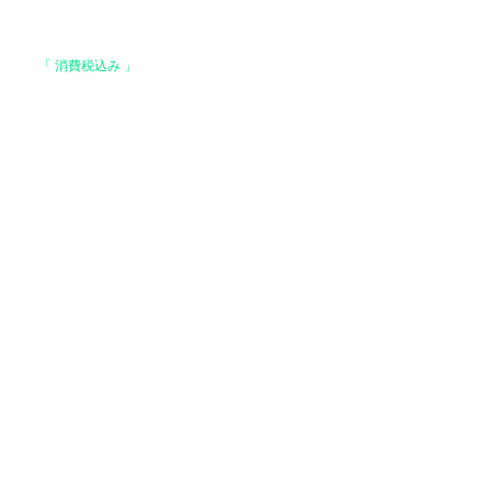
格は、
「 消費税込み 」
の価格です。
上で、全国送料無料となります。
。
はお支払い確認後、基本7営業日以内に発送いた
 ヤマト運輸 / 佐川急便 / 西濃運輸等になりま
でご了承ください）
運輸【基本発送】
場合】
ご注文の場合はレターパック便と代えさせていた