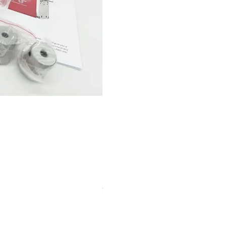
【中古品】タカハシ TPL-9mm
価格
￥12,540
消費税込み