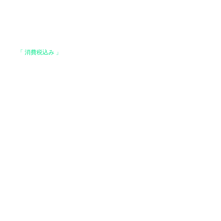
格は、
「 消費税込み 」
の価格です。
上で、全国送料無料となります。
。
はお支払い確認後、基本7営業日以内に発送いた
 ヤマト運輸 / 佐川急便 / 西濃運輸等になりま
でご了承ください）
運輸【基本発送】
場合】