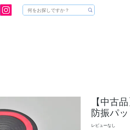
[ 天文ハウスTOMITA ] 天体望遠鏡販売 | 機材・天文台メンテナンス | 出張ほしぞら観
品を探す
メーカーから探す
メンテナンス
イベ
【中古品】
防振パッ
レビューなし