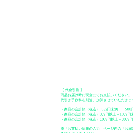
●Paypal（ペイパル）決済
Paypalでクレジットカードまたは、銀行口
●オフライン決済（銀行振込、郵便振
【 地方銀行 】
振込口座：福岡銀行 春日支店
口座番号：普通 23232
​口座名義：ユ）トミタ
​＊振込手数料はお客様のご負担となります。
【 郵便振替 】
振替口座：ゆうちょ銀行 七六八支店
口座番号：普通 2390218
口座名義：ユウゲンガイシャトミタ
​＊振込手数料はお客様のご負担となります。
【 代金引換 】
商品お届け時に現金にてお支払いください。
代引き手数料を別途、加算させていただきま
・商品の合計額（税込） 3万円未満 500
・商品の合計額（税込）3万円以上～10万円
・商品の合計額（税込）10万円以上～30万円未
※「お支払い情報の入力」ページ内の「お届