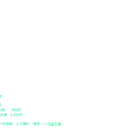
＊配達日時指定なしで、1万円以下の
だく場合がございます。
座からお支払いいただけます。
●配達日時指定
替、代金引換）
​・配達日時をご指定いただけますが
ングカート内の「配達日時を指定」を
をご入力ください。配達日は原則とし
ご注文日時が弊社店休日の場合や、営
い場合がありますので、予めご了承く
​・配達時間帯
・午前中（12時まで）
・14時 ～ 16時
・16時 ～ 18時
・18時 ～ 20時
・19時 ～ 21時
​・天災や交通事情、お届け先のご不
場合があります。
す。
​・時間帯の中での時間の指定はご容
・配送地域によっては指定した日にお
円
最短でのお届け（指定なし）で発送さ
未満 800円
満 1,200円
け先情報」入力欄の『備考』に
​'
代金引換