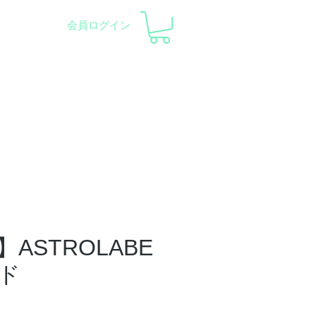
会員ログイン
察会 |
天体望遠鏡レンタル
ント
会社概要
サポート
ASTROLABE
ド