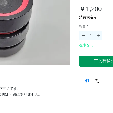
価
￥1,200
格
消費税込み
数量
*
在庫なし
再入荷通
の中古品です。
の他は問題はありません。