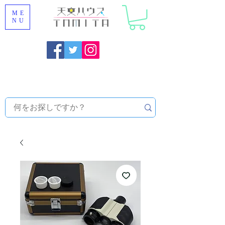
ME
NU
福岡県大野城市 [ 天文ハウスTOMITA ] 天体望遠鏡販売 |
機材・天文台メンテナンス | 出張ほしぞら観察会 |
天体望
遠鏡レンタル