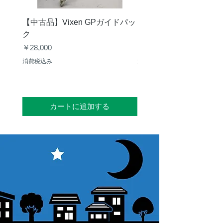
【中古品】Vixen GPガイドパッ
【中古品】ZWO ASI29
ク
Mini
価格
価格
￥28,000
￥30,000
消費税込み
消費税込み
カートに追加する