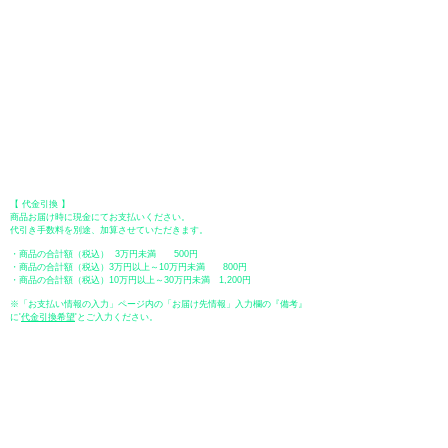
Paypalでクレジットカードまたは、銀行口座からお支払いいただけます。
●オフライン決済（銀行振込、郵便振替、代金引換）
【 地方銀行 】
振込口座：福岡銀行 春日支店
口座番号：普通 23232
​口座名義：ユ）トミタ
​＊振込手数料はお客様のご負担となります。
【 郵便振替 】
振替口座：ゆうちょ銀行 七六八支店
口座番号：普通
2390218
口座名義：ユウゲンガイシャトミタ
​＊振込手数料はお客様のご負担となります。
【 代金引換 】
商品お届け時に現金にてお支払いください。
代引き手数料を別途、加算させていただきます。
・商品の合計額（税込） 3万円未満 500円
・商品の合計額（税込）3万円以上～10万円未満 800円
・商品の合計額（税込）10万円以上～30万円未満 1,200円
※「お支払い情報の入力」ページ内の「お届け先情報」入力欄の『備考』
に
​'
代金引換希望
'とご入力ください。
●ペイディ
●LINE Pay
●メルペイ
●PayPay