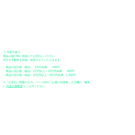
【 地方銀行 】
振込口座：福岡銀行 春日支店
口座番号：普通 23232
​口座名義：ユ）トミタ
​＊振込手数料はお客様のご負担となります。
【 郵便振替 】
振替口座：ゆうちょ銀行 七六八支店
口座番号：普通
2390218
口座名義：ユウゲンガイシャトミタ
​＊振込手数料はお客様のご負担となります。
【 代金引換 】
商品お届け時に現金にてお支払いください。
代引き手数料を別途、加算させていただきます。
・商品の合計額（税込） 3万円未満 500円
・商品の合計額（税込）3万円以上～10万円未満 800円
・商品の合計額（税込）10万円以上～30万円未満 1,200円
※「お支払い情報の入力」ページ内の「お届け先情報」入力欄の『備考』
に
​'
代金引換希望
'とご入力ください。
●ペイディ
●LINE Pay
●メルペイ
●PayPay
表示価格について