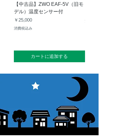
【中古品】ZWO EAF-5V（旧モ
【中古品】タカハシ TP
デル）温度センサー付
価格
￥12,540
価格
￥25,000
消費税込み
消費税込み
カートに追加する