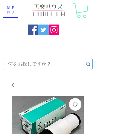
ME
NU
福岡県大野城市 [ 天文ハウスTOMITA ] 天体望遠鏡販売 |
機材・天文台メンテナンス | 出張ほしぞら観察会 |
天体望
遠鏡レンタル