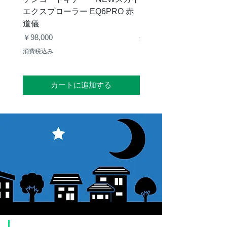
エクスプローラー EQ6PRO 赤
ー（KA00548）【お
道儀
価格
￥11,000
価格
￥98,000
消費税込み
消費税込み
カートに追加する
​ご利用案内