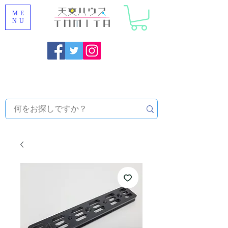
ME
NU
福岡県大野城市 [ 天文ハウスTOMITA ] 天体望遠鏡販売 |
機材・天文台メンテナンス | 出張ほしぞら観察会 |
天体望
遠鏡レンタル