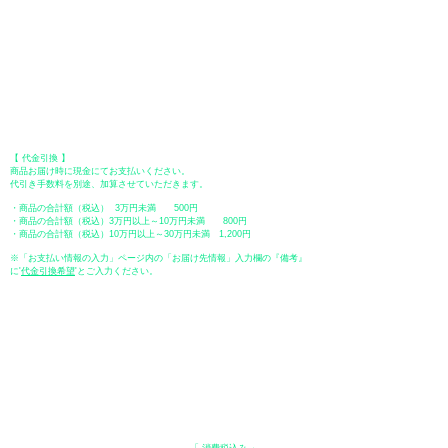
【 地方銀行 】
振込口座：福岡銀行 春日支店
口座番号：普通 23232
​口座名義：ユ）トミタ
​＊振込手数料はお客様のご負担となります。
【 郵便振替 】
振替口座：ゆうちょ銀行 七六八支店
口座番号：普通
2390218
口座名義：ユウゲンガイシャトミタ
​＊振込手数料はお客様のご負担となります。
【 代金引換 】
商品お届け時に現金にてお支払いください。
代引き手数料を別途、加算させていただきます。
・商品の合計額（税込） 3万円未満 500円
・商品の合計額（税込）3万円以上～10万円未満 800円
・商品の合計額（税込）10万円以上～30万円未満 1,200円
※「お支払い情報の入力」ページ内の「お届け先情報」入力欄の『備考』
に
​'
代金引換希望
'とご入力ください。
●ペイディ
●LINE Pay
●メルペイ
●PayPay
表示価格について
・オンラインショップに記載された価格は、
「 消費税込み 」
の価格で