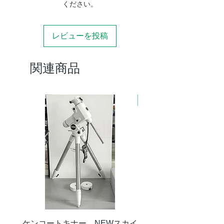
ください。
レビューを投稿
関連商品
新商品
ケンコートキナー NEWスカイ
タカハシ 天頂プリズム