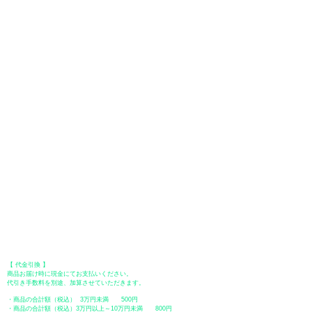
お支払い方法は、クレジットカード、Paypal、オフライン決済【銀行振
込・郵便振替・代金引換（前払い）】、ペイディ、LINE Pay、メルペ
イ、PayPayをご利用いただけます。
●
クレジットカード決済
【 VISA・MasterCard・JCB・American Express・Diners Club
】がご利
用いただけます。お支払い方法は、一括払いのみ申し受けます。
​（カード情報などの入力内容は、SSLで暗号化されて送信されますのでご
安心ください。）
●Paypal（ペイパル）決済
Paypalでクレジットカードまたは、銀行口座からお支払いいただけます。
●オフライン決済（銀行振込、郵便振替、代金引換）
【 地方銀行 】
振込口座：福岡銀行 春日支店
口座番号：普通 23232
​口座名義：ユ）トミタ
​＊振込手数料はお客様のご負担となります。
【 郵便振替 】
振替口座：ゆうちょ銀行 七六八支店
口座番号：普通
2390218
口座名義：ユウゲンガイシャトミタ
​＊振込手数料はお客様のご負担となります。
【 代金引換 】
商品お届け時に現金にてお支払いください。
代引き手数料を別途、加算させていただきます。
・商品の合計額（税込） 3万円未満 500円
・商品の合計額（税込）3万円以上～10万円未満 800円