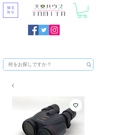
ME
NU
福岡県大野城市 [ 天文ハウスTOMITA ] 天体望遠鏡販売 |
機材・天文台メンテナンス | 出張ほしぞら観察会 |
天体望
遠鏡レンタル