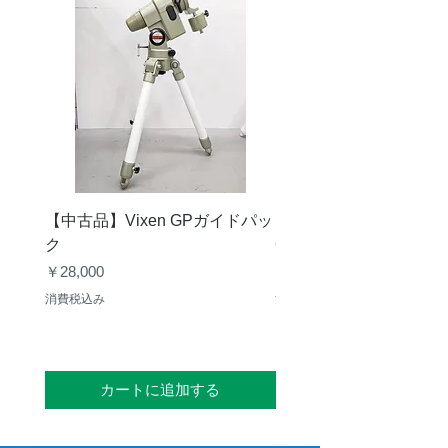
【中古品】Vixen GPガイドパッ
【中古品】タカハシ TS
ク
65mm 屈折赤道儀 D型
価格
価格
￥28,000
￥50,000
消費税込み
消費税込み
カートに追加する