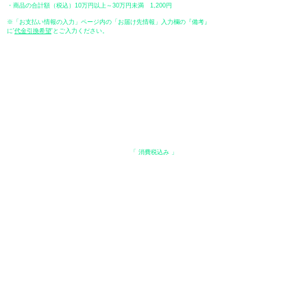
・商品の合計額（税込）10万円以上～30万円未満 1,200円
※「お支払い情報の入力」ページ内の「お届け先情報」入力欄の『備考』
に
​'
代金引換希望
'とご入力ください。
●ペイディ
●LINE Pay
●メルペイ
●PayPay
表示価格について
・オンラインショップに記載された価格は、
「 消費税込み 」
の価格で
す。
配送・送料について
​●送料
・
全国一律 ￥600（税込）
・商品合計が、3.3万円（税込）以上で、全国送料無料となります。
＊中古・委託品など一部商品を除く。
●出荷条件
・ご注文受付後、在庫品におきましてはお支払い確認後、基本7営業日以
内に発送いたします。
●配送方法
・配送業者は、日本郵便（ゆうパック） / ヤマト運輸 / 佐川急便 / 西濃運