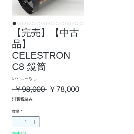
【完売】【中古
品】
CELESTRON
C8 鏡筒
レビューなし
通
セ
 ￥98,000 
￥78,000
常
ー
消費税込み
価
ル
数量
*
格
価
格
在庫なし