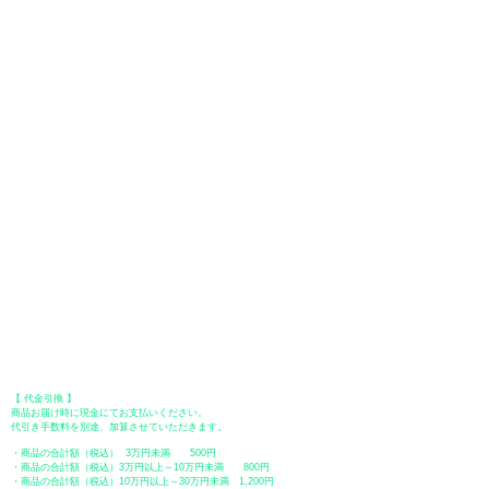
お支払い方法は、クレジットカード、Paypal、オフライン決済【銀行振
込・郵便振替・代金引換（前払い）】、ペイディ、LINE Pay、メルペ
イ、PayPayをご利用いただけます。
●
クレジットカード決済
【 VISA・MasterCard・JCB・American Express・Diners Club
】がご利
用いただけます。お支払い方法は、一括払いのみ申し受けます。
​（カード情報などの入力内容は、SSLで暗号化されて送信されますのでご
安心ください。）
●Paypal（ペイパル）決済
Paypalでクレジットカードまたは、銀行口座からお支払いいただけます。
●オフライン決済（銀行振込、郵便振替、代金引換）
【 地方銀行 】
振込口座：福岡銀行 春日支店
口座番号：普通 23232
​口座名義：ユ）トミタ
​＊振込手数料はお客様のご負担となります。
【 郵便振替 】
振替口座：ゆうちょ銀行 七六八支店
口座番号：普通
2390218
口座名義：ユウゲンガイシャトミタ
​＊振込手数料はお客様のご負担となります。
【 代金引換 】
商品お届け時に現金にてお支払いください。
代引き手数料を別途、加算させていただきます。
・商品の合計額（税込） 3万円未満 500円
・商品の合計額（税込）3万円以上～10万円未満 800円
・商品の合計額（税込）10万円以上～30万円未満 1,200円