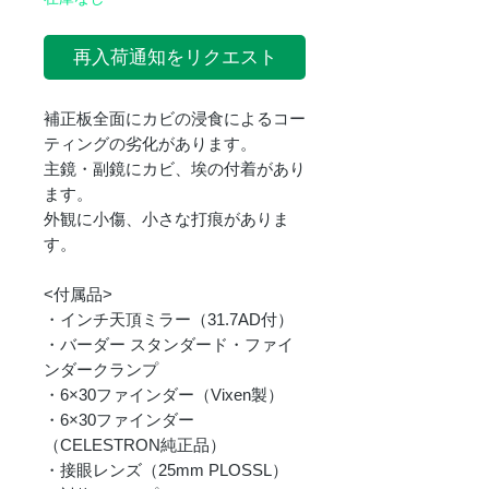
再入荷通知をリクエスト
補正板全面にカビの浸食によるコー
ティングの劣化があります。
主鏡・副鏡にカビ、埃の付着があり
ます。
外観に小傷、小さな打痕がありま
す。
<付属品>
・インチ天頂ミラー（31.7AD付）
・バーダー スタンダード・ファイ
ンダークランプ
・6×30ファインダー（Vixen製）
・6×30ファインダー
（CELESTRON純正品）
・接眼レンズ（25mm PLOSSL）