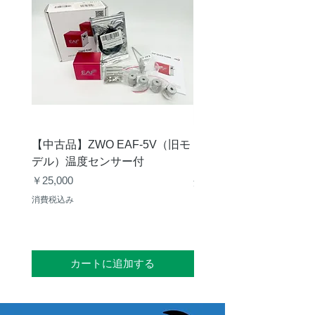
【中古品】ZWO EAF-5V（旧モ
【中古品】タカハシ TP
デル）温度センサー付
価格
￥12,540
価格
￥25,000
消費税込み
消費税込み
カートに追加する