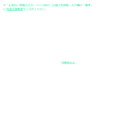
※「お支払い情報の入力」ページ内の「お届け先情報」入力欄の『備考』
に
​'
代金引換希望
'とご入力ください。
●ペイディ
●LINE Pay
●メルペイ
●PayPay
表示価格について
・オンラインショップに記載された価格は、
「 消費税込み 」
の価格で
す。
配送・送料について
​●送料
・
全国一律 ￥600（税込）
・商品合計が、3.3万円（税込）以上で、全国送料無料となります。
＊中古・委託品など一部商品を除く。
●出荷条件
・ご注文受付後、在庫品におきましてはお支払い確認後、基本7営業日以
内に発送いたします。
●配送方法
・配送業者は、日本郵便（ゆうパック） / ヤマト運輸 / 佐川急便 / 西濃運
輸等になります。（配送業者の指定はできませんのでご了承ください）