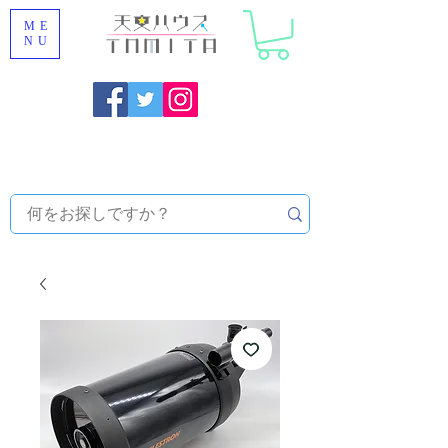
ME
NU
福岡県大野城市 [ 天文ハウスTOMITA ] 天体望遠鏡販売 |
機材・天文台メンテナンス | 出張ほしぞら観察会 |
天体望
遠鏡レンタル