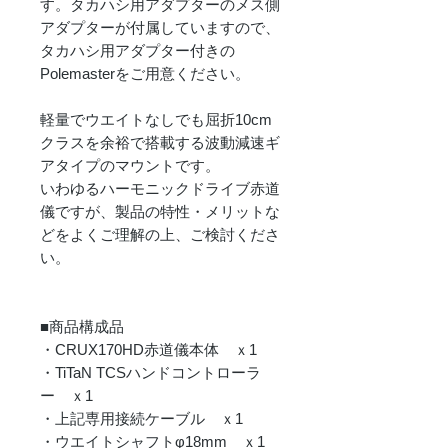
す。タカハシ用アダプターのメス側
アダプターが付属していますので、
タカハシ用アダプター付きの
Polemasterをご用意ください。
軽量でウエイトなしでも屈折10cm
クラスを余裕で搭載する波動減速ギ
アタイプのマウントです。
いわゆるハーモニックドライブ赤道
儀ですが、製品の特性・メリットな
どをよくご理解の上、ご検討くださ
い。
■商品構成品
・CRUX170HD赤道儀本体 ｘ1
・TiTaN TCSハンドコントローラ
ー ｘ1
・上記専用接続ケーブル ｘ1
・ウエイトシャフトφ18mm ｘ1