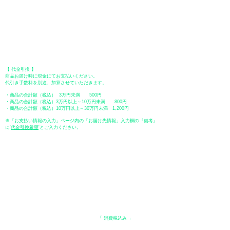
口座番号：普通 23232
​口座名義：ユ）トミタ
​＊振込手数料はお客様のご負担となります。
【 郵便振替 】
振替口座：ゆうちょ銀行 七六八支店
口座番号：普通
2390218
口座名義：ユウゲンガイシャトミタ
​＊振込手数料はお客様のご負担となります。
【 代金引換 】
商品お届け時に現金にてお支払いください。
代引き手数料を別途、加算させていただきます。
・商品の合計額（税込） 3万円未満 500円
・商品の合計額（税込）3万円以上～10万円未満 800円
・商品の合計額（税込）10万円以上～30万円未満 1,200円
※「お支払い情報の入力」ページ内の「お届け先情報」入力欄の『備考』
に
​'
代金引換希望
'とご入力ください。
●ペイディ
●LINE Pay
●メルペイ
●PayPay
表示価格について
・オンラインショップに記載された価格は、
「 消費税込み 」
の価格で
す。