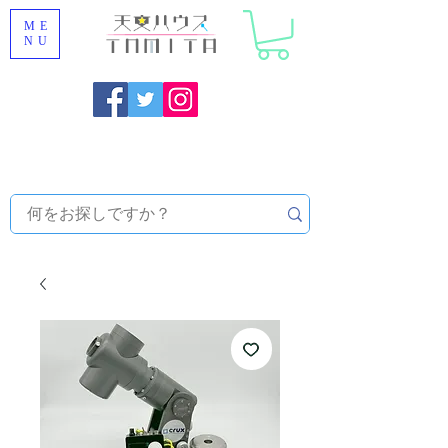
ME
NU
福岡県大野城市 [ 天文ハウスTOMITA ] 天体望遠鏡販売 |
機材・天文台メンテナンス | 出張ほしぞら観察会 |
天体望
遠鏡レンタル