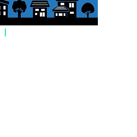
​ご利用案内
ご注文方法について
1. 商品を選択して「カートに追加」ボタンをクリックしてください。
2. ショッピングカートに追加した商品を確認して、「レジへ進む」また
は、「お支払いへ進む：Paypal」をクリックしてください。
3. お届け先情報を入力する。
4. 配送方法を選択する
5. お支払い方法を選択する【クレジット / デビットカード、PayPal、
オ
フライン決済（銀行振込、郵便振替、代金引換）】
6. ご注文内容を確認し、購入ボタンをクリックしてください。
お支払いについて
お支払い方法は、クレジットカード、Paypal、オフライン決済【銀行振
込・郵便振替・代金引換（前払い）】、ペイディ、LINE Pay、メルペ
イ、PayPayをご利用いただけます。
●
クレジットカード決済
【 VISA・MasterCard・JCB・American Express・Diners Club
】がご利
用いただけます。お支払い方法は、一括払いのみ申し受けます。