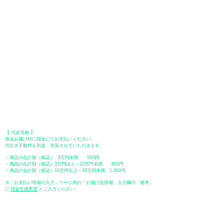
​（カード情報などの入力内容は、SSLで暗号化されて送信されますのでご
安心ください。）
●Paypal（ペイパル）決済
Paypalでクレジットカードまたは、銀行口座からお支払いいただけます。
●オフライン決済（銀行振込、郵便振替、代金引換）
【 地方銀行 】
振込口座：福岡銀行 春日支店
口座番号：普通 23232
​口座名義：ユ）トミタ
​＊振込手数料はお客様のご負担となります。
【 郵便振替 】
振替口座：ゆうちょ銀行 七六八支店
口座番号：普通
2390218
口座名義：ユウゲンガイシャトミタ
​＊振込手数料はお客様のご負担となります。
【 代金引換 】
商品お届け時に現金にてお支払いください。
代引き手数料を別途、加算させていただきます。
・商品の合計額（税込） 3万円未満 500円
・商品の合計額（税込）3万円以上～10万円未満 800円
・商品の合計額（税込）10万円以上～30万円未満 1,200円
※「お支払い情報の入力」ページ内の「お届け先情報」入力欄の『備考』
に
​'
代金引換希望
'とご入力ください。
●ペイディ
●LINE Pay
●メルペイ