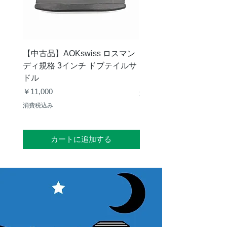
【中古品】AOKswiss ロスマン
【中古品】Vixen GP
ディ規格 3インチ ドブテイルサ
ク
ドル
価格
￥28,000
価格
￥11,000
消費税込み
消費税込み
カートに追加する