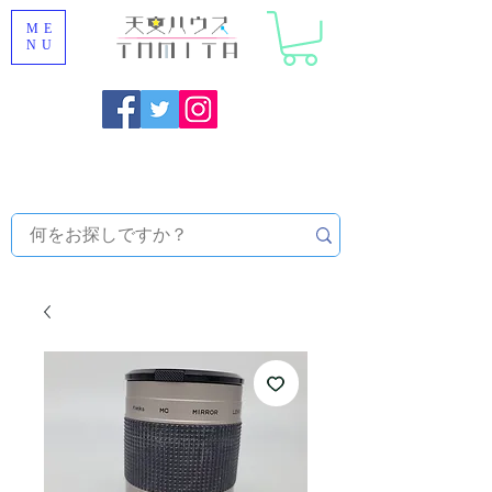
ME
NU
福岡県大野城市 [ 天文ハウスTOMITA ] 天体望遠鏡販売 |
機材・天文台メンテナンス | 出張ほしぞら観察会 |
天体望
遠鏡レンタル