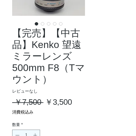
【完売】【中古
品】Kenko 望遠
ミラーレンズ
500mm F8（Tマ
ウント）
レビューなし
通
セ
 ￥7,500 
￥3,500
常
ー
消費税込み
価
ル
数量
*
格
価