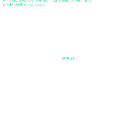
※「お支払い情報の入力」ページ内の「お届け先情報」入力欄の『備考』
に
​'
代金引換希望
'とご入力ください。
●ペイディ
●LINE Pay
●メルペイ
●PayPay
表示価格について
・オンラインショップに記載された価格は、
「 消費税込み 」
の価格で
す。
配送・送料について
​●送料
・
全国一律 ￥600（税込）
・商品合計が、3.3万円（税込）以上で、全国送料無料となります。
＊中古・委託品など一部商品を除く。
●出荷条件
・ご注文受付後、在庫品におきましてはお支払い確認後、基本7営業日以
内に発送いたします。
●配送方法
・配送業者は、日本郵便（ゆうパック） / ヤマト運輸 / 佐川急便 / 西濃運
輸等になります。（配送業者の指定はできませんのでご了承ください）
・日本郵便（ゆうパック） / ヤマト運輸【基本発送】