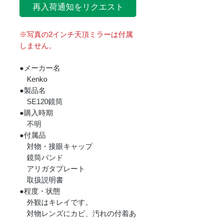
再入荷通知をリクエスト
※写真の2インチ天頂ミラーは付属
しません。
●メーカー名
Kenko
●製品名
SE120鏡筒
●購入時期
不明
●付属品
対物・接眼キャップ
鏡筒バンド
アリガタプレート
取扱説明書
●程度・状態
外観はキレイです。
対物レンズにカビ、汚れの付着あ