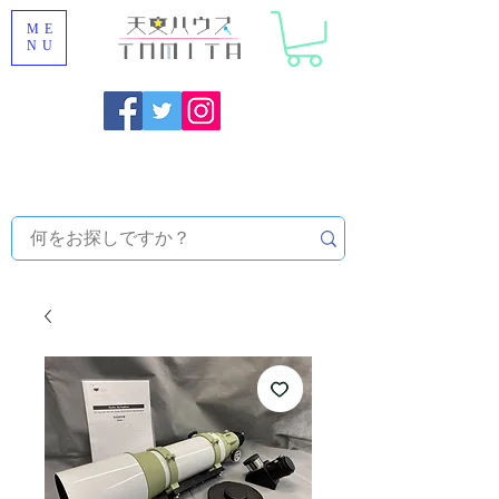
ME
NU
福岡県大野城市 [ 天文ハウスTOMITA ] 天体望遠鏡販売 |
機材・天文台メンテナンス | 出張ほしぞら観察会 |
天体望
遠鏡レンタル