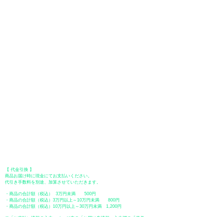
お支払い方法は、クレジットカード、Paypal、オフライン決済【銀行振
込・郵便振替・代金引換（前払い）】、ペイディ、LINE Pay、メルペ
イ、PayPayをご利用いただけます。
●
クレジットカード決済
【 VISA・MasterCard・JCB・American Express・Diners Club
】がご利
用いただけます。お支払い方法は、一括払いのみ申し受けます。
​（カード情報などの入力内容は、SSLで暗号化されて送信されますのでご
安心ください。）
●Paypal（ペイパル）決済
Paypalでクレジットカードまたは、銀行口座からお支払いいただけます。
●オフライン決済（銀行振込、郵便振替、代金引換）
【 地方銀行 】
振込口座：福岡銀行 春日支店
口座番号：普通 23232
​口座名義：ユ）トミタ
​＊振込手数料はお客様のご負担となります。
【 郵便振替 】
振替口座：ゆうちょ銀行 七六八支店
口座番号：普通
2390218
口座名義：ユウゲンガイシャトミタ
​＊振込手数料はお客様のご負担となります。
【 代金引換 】
商品お届け時に現金にてお支払いください。
代引き手数料を別途、加算させていただきます。
・商品の合計額（税込） 3万円未満 500円
・商品の合計額（税込）3万円以上～10万円未満 800円
・商品の合計額（税込）10万円以上～30万円未満 1,200円