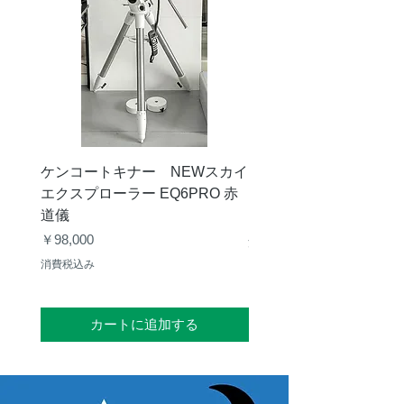
ケンコートキナー NEWスカイ
タカハシ 天頂プリズム
エクスプローラー EQ6PRO 赤
ー（KA00548）【お
道儀
価格
￥11,000
価格
￥98,000
消費税込み
消費税込み
カートに追加する