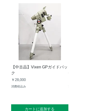
【中古品】Vixen GPガイドパッ
【中古品】タカハシ TS
ク
65mm 屈折赤道儀 D型
価格
価格
￥28,000
￥50,000
消費税込み
消費税込み
カートに追加する