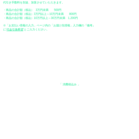
代引き手数料を別途、加算させていただきます。
・商品の合計額（税込） 3万円未満 500円
・商品の合計額（税込）3万円以上～10万円未満 800円
・商品の合計額（税込）10万円以上～30万円未満 1,200円
※「お支払い情報の入力」ページ内の「お届け先情報」入力欄の『備考』
に
​'
代金引換希望
'とご入力ください。
●ペイディ
●LINE Pay
●メルペイ
●PayPay
表示価格について
・オンラインショップに記載された価格は、
「 消費税込み 」
の価格で
す。
配送・送料について
​●送料
・
全国一律 ￥600（税込）
・商品合計が、3.3万円（税込）以上で、全国送料無料となります。
＊中古・委託品など一部商品を除く。
●出荷条件
・ご注文受付後、在庫品におきましてはお支払い確認後、基本7営業日以