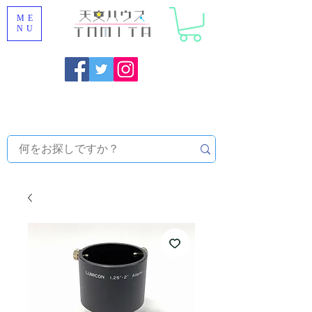
ME
NU
福岡県大野城市 [ 天文ハウスTOMITA ] 天体望遠鏡販売 |
機材・天文台メンテナンス | 出張ほしぞら観察会 |
天体望
遠鏡レンタル