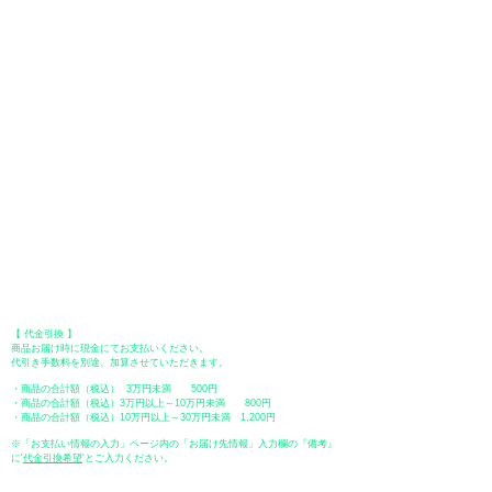
●
クレジットカード決済
【 VISA・MasterCard・JCB・American Express・Diners Club
】がご利
用いただけます。お支払い方法は、一括払いのみ申し受けます。
​（カード情報などの入力内容は、SSLで暗号化されて送信されますのでご
安心ください。）
●Paypal（ペイパル）決済
Paypalでクレジットカードまたは、銀行口座からお支払いいただけます。
●オフライン決済（銀行振込、郵便振替、代金引換）
【 地方銀行 】
振込口座：福岡銀行 春日支店
口座番号：普通 23232
​口座名義：ユ）トミタ
​＊振込手数料はお客様のご負担となります。
【 郵便振替 】
振替口座：ゆうちょ銀行 七六八支店
口座番号：普通
2390218
口座名義：ユウゲンガイシャトミタ
​＊振込手数料はお客様のご負担となります。
【 代金引換 】
商品お届け時に現金にてお支払いください。
代引き手数料を別途、加算させていただきます。
・商品の合計額（税込） 3万円未満 500円
・商品の合計額（税込）3万円以上～10万円未満 800円
・商品の合計額（税込）10万円以上～30万円未満 1,200円
※「お支払い情報の入力」ページ内の「お届け先情報」入力欄の『備考』
に
​'
代金引換希望
'とご入力ください。
●ペイディ