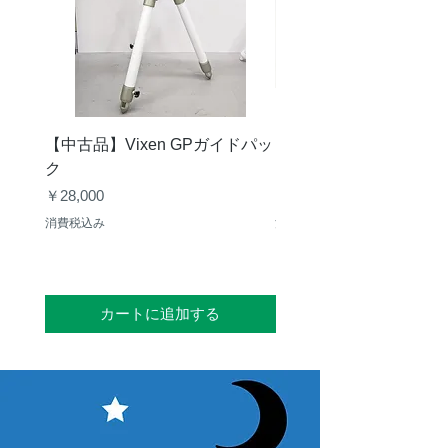
【中古品】Vixen GPガイドパッ
【中古品】ZWO ASI29
ク
Mini
価格
価格
￥28,000
￥30,000
消費税込み
消費税込み
カートに追加する