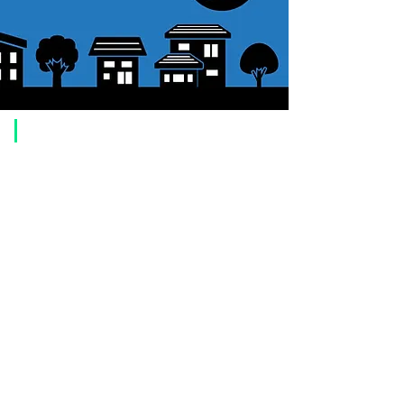
​ご利用案内
ご注文方法について
1. 商品を選択して「カートに追加」ボタンをクリックしてください。
2. ショッピングカートに追加した商品を確認して、「レジへ進む」また
は、「お支払いへ進む：Paypal」をクリックしてください。
3. お届け先情報を入力する。
4. 配送方法を選択する
5. お支払い方法を選択する【クレジット / デビットカード、PayPal、
オ
フライン決済（銀行振込、郵便振替、代金引換）】
6. ご注文内容を確認し、購入ボタンをクリックしてください。
お支払いについて
お支払い方法は、クレジットカード、Paypal、オフライン決済【銀行振
込・郵便振替・代金引換（前払い）】、ペイディ、LINE Pay、メルペ
イ、PayPayをご利用いただけます。