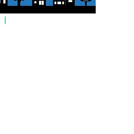
​ご利用案内
ご注文方法について
1. 商品を選択して「カートに追加」ボタンをクリックしてください。
2. ショッピングカートに追加した商品を確認して、「レジへ進む」また
は、「お支払いへ進む：Paypal」をクリックしてください。
3. お届け先情報を入力する。
4. 配送方法を選択する
5. お支払い方法を選択する【クレジット / デビットカード、PayPal、
オ
フライン決済（銀行振込、郵便振替、代金引換）】
6. ご注文内容を確認し、購入ボタンをクリックしてください。
お支払いについて
お支払い方法は、クレジットカード、Paypal、オフライン決済【銀行振
込・郵便振替・代金引換（前払い）】、ペイディ、LINE Pay、メルペ
イ、PayPayをご利用いただけます。
●
クレジットカード決済
【 VISA・MasterCard・JCB・American Express・Diners Club
】がご利
用いただけます。お支払い方法は、一括払いのみ申し受けます。
​（カード情報などの入力内容は、SSLで暗号化されて送信されますのでご
安心ください。）