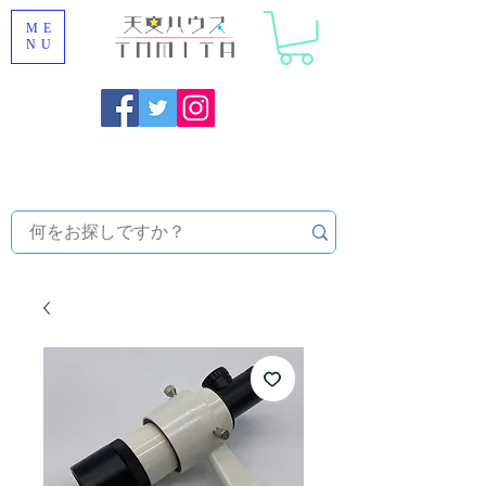
ME
NU
福岡県大野城市 [ 天文ハウスTOMITA ] 天体望遠鏡販売 |
機材・天文台メンテナンス | 出張ほしぞら観察会 |
天体望
遠鏡レンタル