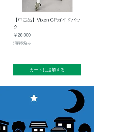
【中古品】Vixen GPガイドパッ
【中古品】タカハシ TS
ク
65mm 屈折赤道儀 D型
価格
価格
￥28,000
￥50,000
消費税込み
消費税込み
カートに追加する