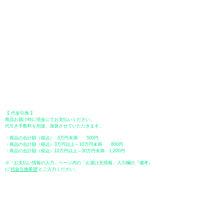
●Paypal（ペイパル）決済
Paypalでクレジットカードまたは、銀行口座からお支払いいただけます。
●オフライン決済（銀行振込、郵便振替、代金引換）
【 地方銀行 】
振込口座：福岡銀行 春日支店
口座番号：普通 23232
​口座名義：ユ）トミタ
​＊振込手数料はお客様のご負担となります。
【 郵便振替 】
振替口座：ゆうちょ銀行 七六八支店
口座番号：普通
2390218
口座名義：ユウゲンガイシャトミタ
​＊振込手数料はお客様のご負担となります。
【 代金引換 】
商品お届け時に現金にてお支払いください。
代引き手数料を別途、加算させていただきます。
・商品の合計額（税込） 3万円未満 500円
・商品の合計額（税込）3万円以上～10万円未満 800円
・商品の合計額（税込）10万円以上～30万円未満 1,200円
※「お支払い情報の入力」ページ内の「お届け先情報」入力欄の『備考』
に
​'
代金引換希望
'とご入力ください。
●ペイディ
●LINE Pay
●メルペイ
●PayPay