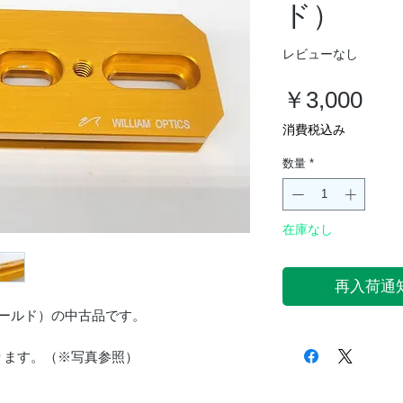
ド）
レビューなし
価
￥3,000
格
消費税込み
数量
*
在庫なし
再入荷通
0mm（ゴールド）の中古品です。
ります。（※写真参照）