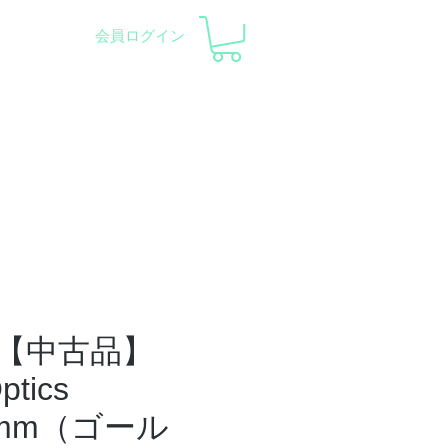
会員ログイン
察会 |
天体望遠鏡レンタル
ント
会社概要
サポート
【中古品】
ptics
0mm（ゴール