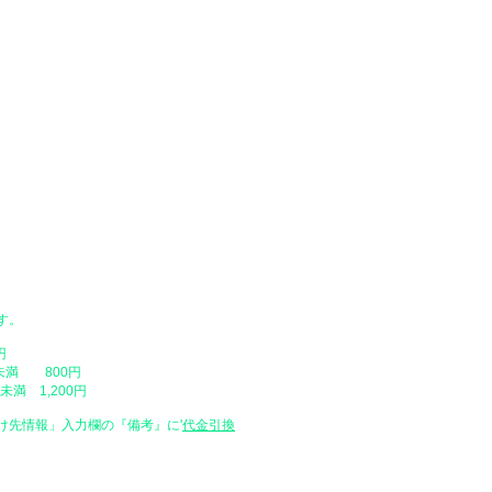
●配達日時指定
替、代金引換）
​・配達日時をご指定いただけますが
ングカート内の「配達日時を指定」を
をご入力ください。配達日は原則とし
ご注文日時が弊社店休日の場合や、営
い場合がありますので、予めご了承く
​・配達時間帯
・午前中（12時まで）
・14時 ～ 16時
・16時 ～ 18時
・18時 ～ 20時
・19時 ～ 21時
​・天災や交通事情、お届け先のご不
場合があります。
す。
​・時間帯の中での時間の指定はご容
・配送地域によっては指定した日にお
円
最短でのお届け（指定なし）で発送さ
未満 800円
満 1,200円
け先情報」入力欄の『備考』に
​'
代金引換
特定商取引に基づく表示