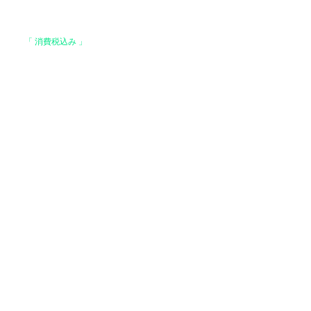
格は、
「 消費税込み 」
の価格です。
上で、全国送料無料となります。
。
はお支払い確認後、基本7営業日以内に発送いた
 ヤマト運輸 / 佐川急便 / 西濃運輸等になりま
でご了承ください）
運輸【基本発送】
場合】
ご注文の場合はレターパック便と代えさせていた