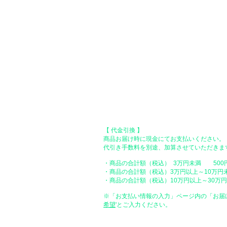
●オフライン決済（銀行振込、郵便振
【 地方銀行 】
振込口座：福岡銀行 春日支店
口座番号：普通 23232
​口座名義：ユ）トミタ
​＊振込手数料はお客様のご負担となります。
【 郵便振替 】
振替口座：ゆうちょ銀行 七六八支店
口座番号：普通 2390218
口座名義：ユウゲンガイシャトミタ
​＊振込手数料はお客様のご負担となります。
【 代金引換 】
商品お届け時に現金にてお支払いください。
代引き手数料を別途、加算させていただきま
・商品の合計額（税込） 3万円未満 500
・商品の合計額（税込）3万円以上～10万円
・商品の合計額（税込）10万円以上～30万円未
※「お支払い情報の入力」ページ内の「お届
希望
'とご入力ください。
●ペイディ