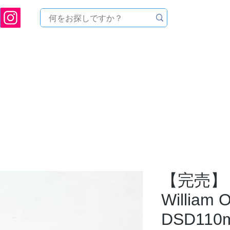
[ 天文ハウスTOMITA ] 天体望遠鏡販売 | 機材・天文台メンテナンス | 出張ほしぞら観
品を探す
メーカーから探す
メンテナンス
イベ
【完売】
William O
DSD11