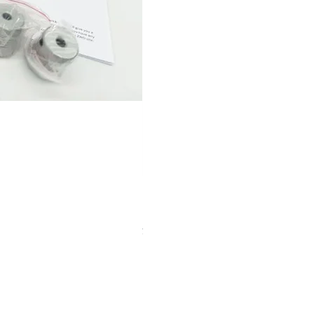
【中古品】タカハシ TPL-9mm
価格
￥12,540
消費税込み