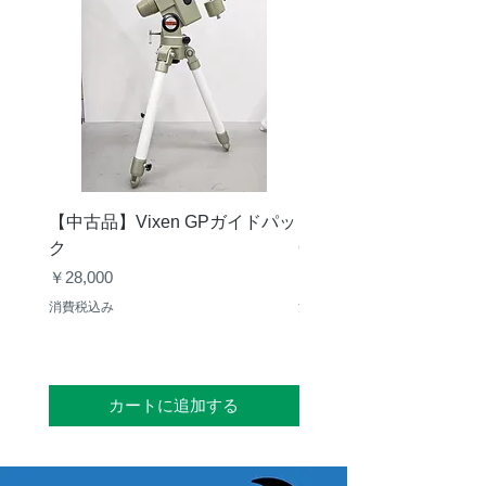
【中古品】Vixen GPガイドパッ
【中古品】タカハシ TS
ク
65mm 屈折赤道儀 D型
価格
価格
￥28,000
￥50,000
消費税込み
消費税込み
カートに追加する