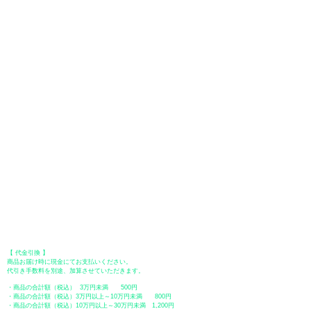
お支払い方法は、クレジットカード、Paypal、オフライン決済【銀行振
込・郵便振替・代金引換（前払い）】、ペイディ、LINE Pay、メルペ
イ、PayPayをご利用いただけます。
●
クレジットカード決済
【 VISA・MasterCard・JCB・American Express・Diners Club
】がご利
用いただけます。お支払い方法は、一括払いのみ申し受けます。
​（カード情報などの入力内容は、SSLで暗号化されて送信されますのでご
安心ください。）
●Paypal（ペイパル）決済
Paypalでクレジットカードまたは、銀行口座からお支払いいただけます。
●オフライン決済（銀行振込、郵便振替、代金引換）
【 地方銀行 】
振込口座：福岡銀行 春日支店
口座番号：普通 23232
​口座名義：ユ）トミタ
​＊振込手数料はお客様のご負担となります。
【 郵便振替 】
振替口座：ゆうちょ銀行 七六八支店
口座番号：普通
2390218
口座名義：ユウゲンガイシャトミタ
​＊振込手数料はお客様のご負担となります。
【 代金引換 】
商品お届け時に現金にてお支払いください。
代引き手数料を別途、加算させていただきます。
・商品の合計額（税込） 3万円未満 500円
・商品の合計額（税込）3万円以上～10万円未満 800円
・商品の合計額（税込）10万円以上～30万円未満 1,200円