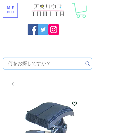
ME
NU
福岡県大野城市 [ 天文ハウスTOMITA ] 天体望遠鏡販売 |
機材・天文台メンテナンス | 出張ほしぞら観察会 |
天体望
遠鏡レンタル