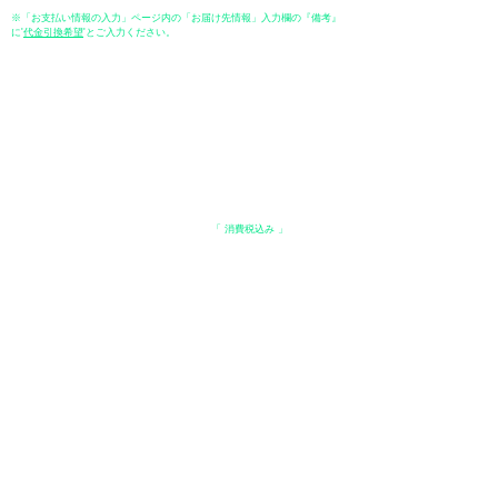
※「お支払い情報の入力」ページ内の「お届け先情報」入力欄の『備考』
に
​'
代金引換希望
'とご入力ください。
●ペイディ
●LINE Pay
●メルペイ
●PayPay
表示価格について
・オンラインショップに記載された価格は、
「 消費税込み 」
の価格で
す。
配送・送料について
​●送料
・
全国一律 ￥600（税込）
・商品合計が、3.3万円（税込）以上で、全国送料無料となります。
＊中古・委託品など一部商品を除く。
●出荷条件
・ご注文受付後、在庫品におきましてはお支払い確認後、基本7営業日以
内に発送いたします。
●配送方法
・配送業者は、日本郵便（ゆうパック） / ヤマト運輸 / 佐川急便 / 西濃運
輸等になります。（配送業者の指定はできませんのでご了承ください）