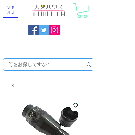
ME
NU
福岡県大野城市 [ 天文ハウスTOMITA ] 天体望遠鏡販売 |
機材・天文台メンテナンス | 出張ほしぞら観察会 |
天体望
遠鏡レンタル