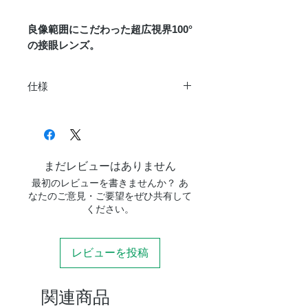
良像範囲にこだわった超広
視界100°
の接眼レンズ。
仕様
重さ
458ｇ
サイズ
61.6×150mm
まだレビューはありません
焦点距離
13mm
最初のレビューを書きませんか？ あ
なたのご意見・ご要望をぜひ共有して
視界
100°
ください。
レンズ構成
6群9枚
レビューを投稿
フラットナ
あり
ー
関連商品