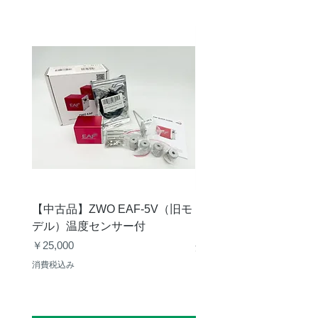
アイレリー
13mm
フ
差込径
31.7mm /
50.8mm
【中古品】ZWO EAF-5V（旧モ
【中古品】タカハシ TP
デル）温度センサー付
価格
￥12,540
価格
￥25,000
消費税込み
消費税込み