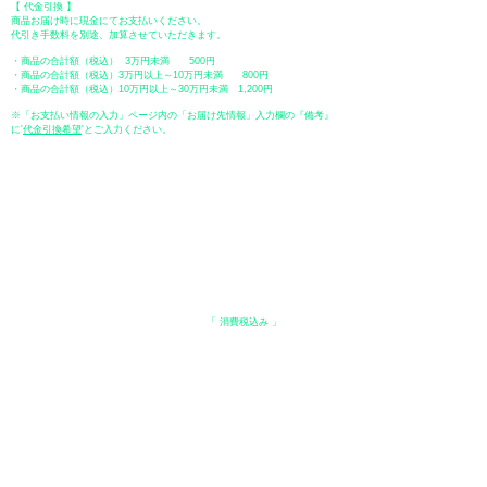
【 代金引換 】
商品お届け時に現金にてお支払いください。
代引き手数料を別途、加算させていただきます。
・商品の合計額（税込） 3万円未満 500円
・商品の合計額（税込）3万円以上～10万円未満 800円
・商品の合計額（税込）10万円以上～30万円未満 1,200円
※「お支払い情報の入力」ページ内の「お届け先情報」入力欄の『備考』
に
​'
代金引換希望
'とご入力ください。
●ペイディ
●LINE Pay
●メルペイ
●PayPay
表示価格について
・オンラインショップに記載された価格は、
「 消費税込み 」
の価格で
す。
配送・送料について
​●送料
・
全国一律 ￥600（税込）
・商品合計が、3.3万円（税込）以上で、全国送料無料となります。
＊中古・委託品など一部商品を除く。