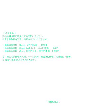
口座番号：普通 23232
​口座名義：ユ）トミタ
​＊振込手数料はお客様のご負担となります。
【 郵便振替 】
振替口座：ゆうちょ銀行 七六八支店
口座番号：普通
2390218
口座名義：ユウゲンガイシャトミタ
​＊振込手数料はお客様のご負担となります。
【 代金引換 】
商品お届け時に現金にてお支払いください。
代引き手数料を別途、加算させていただきます。
・商品の合計額（税込） 3万円未満 500円
・商品の合計額（税込）3万円以上～10万円未満 800円
・商品の合計額（税込）10万円以上～30万円未満 1,200円
※「お支払い情報の入力」ページ内の「お届け先情報」入力欄の『備考』
に
​'
代金引換希望
'とご入力ください。
●ペイディ
●LINE Pay
●メルペイ
●PayPay
表示価格について
・オンラインショップに記載された価格は、
「 消費税込み 」
の価格で
す。