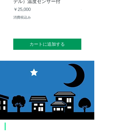
デル）温度センサー付
価格
￥12,540
質量
60F用：0.2kg
価格
￥25,000
消費税込み
消費税込み
本体
60F用：M50×1
取り
付け
用ネ
カートに追加する
ジ
フィ
M48×0.75mmフィルタ
ルタ
ー取り付けネジ内蔵
ー
付属
金属製前後ネジ込みキ
品
ャップ
​ご利用案内