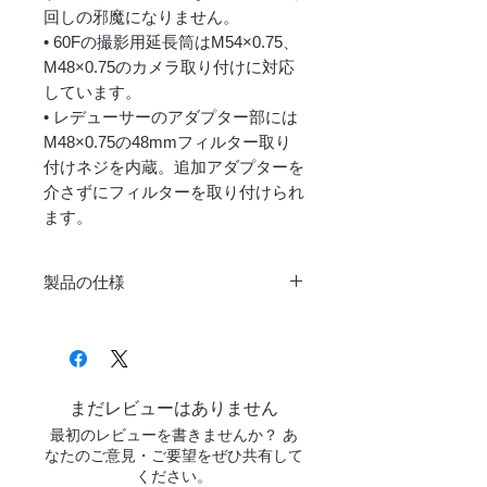
回しの邪魔になりません。
• 60Fの撮影用延長筒はM54×0.75、
M48×0.75のカメラ取り付けに対応
しています。
• レデューサーのアダプター部には
M48×0.75の48mmフィルター取り
付けネジを内蔵。追加アダプターを
介さずにフィルターを取り付けられ
ます。
製品の仕様
商品
60F 0.75x レデューサ
名
ー
対応
Askar 60F
まだレビューはありません
鏡筒
最初のレビューを書きませんか？ あ
なたのご意見・ご要望をぜひ共有して
装着
60F用：311mm
ください。