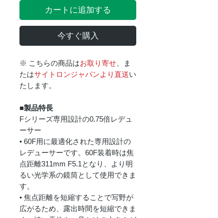
カートに追加する
今すぐ購入
※ こちらの商品は
お取り寄せ
、ま
たは
サイトロンジャパンより直送
い
たします。
■製品特長
Fシリーズ専用設計の0.75倍レデュ
ーサー
• 60F用に最適化された専用設計の
レデューサーです。60F装着時は焦
点距離311mm F5.1となり、より明
るい光学系の鏡筒として使用できま
す。
• 焦点距離を短縮することで写野が
広がるため、露出時間を短縮できま