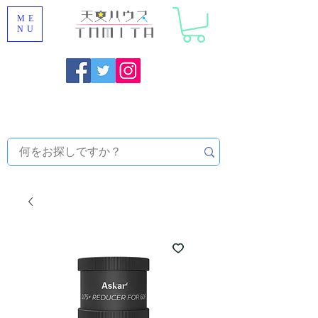
ME
NU
福岡県大野城市 [ 天文ハウスTOMITA ] 天体望遠鏡販売 |
機材・天文台メンテナンス | 出張ほしぞら観察会 |
天体望
遠鏡レンタル