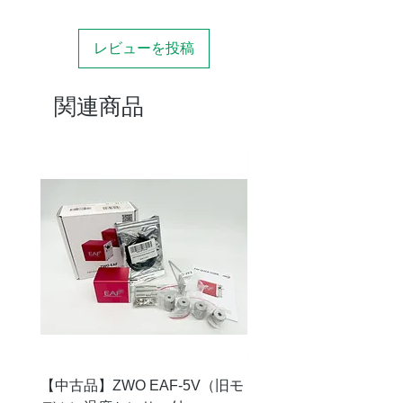
時焦
点距
レビューを投稿
離
装着
60F用：F5.1
関連商品
時口
径比
光学
3群3枚
系
イメ
φ44mm（フルサイズ
ージ
対応）
サー
クル
バッ
55mm（M48✕0.75mm
クフ
ネジから）
ォー
カス
【中古品】ZWO EAF-5V（旧モ
【中古品】タカハシ TP