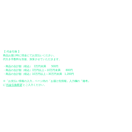
【 地方銀行 】
振込口座：福岡銀行 春日支店
口座番号：普通 23232
​口座名義：ユ）トミタ
​＊振込手数料はお客様のご負担となります。
【 郵便振替 】
振替口座：ゆうちょ銀行 七六八支店
口座番号：普通
2390218
口座名義：ユウゲンガイシャトミタ
​＊振込手数料はお客様のご負担となります。
【 代金引換 】
商品お届け時に現金にてお支払いください。
代引き手数料を別途、加算させていただきます。
・商品の合計額（税込） 3万円未満 500円
・商品の合計額（税込）3万円以上～10万円未満 800円
・商品の合計額（税込）10万円以上～30万円未満 1,200円
※「お支払い情報の入力」ページ内の「お届け先情報」入力欄の『備考』
に
​'
代金引換希望
'とご入力ください。
●ペイディ
●LINE Pay
●メルペイ
●PayPay
表示価格について