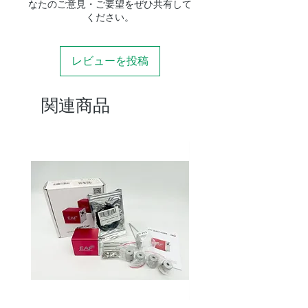
ス
なたのご意見・ご要望をぜひ共有して
ください。
固定方
真鍮リング固定方
式
式、ロックネジ2本
レビューを投稿
表面処
染色アルマイト
理
関連商品