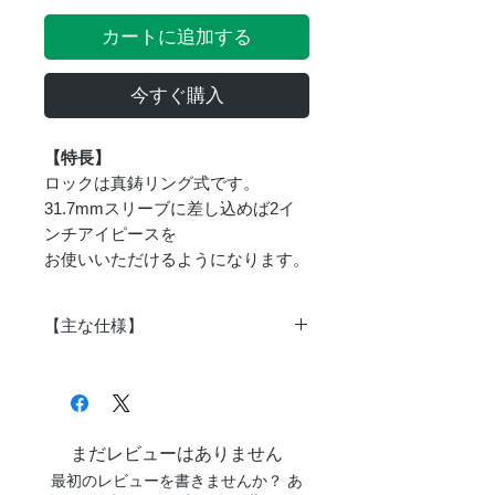
カートに追加する
今すぐ購入
【特長】
ロックは真鋳リング式です。
31.7mmスリーブに差し込めば2イ
ンチアイピースを
お使いいただけるようになります。
【主な仕様】
対応ス
31.7mmスリーブ
リーブ
対応ア
2インチアイピース
まだレビューはありません
イピー
最初のレビューを書きませんか？ あ