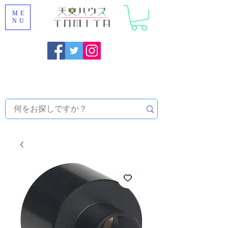
ME
NU
福岡県大野城市 [ 天文ハウスTOMITA ] 天体望遠鏡販売 |
機材・天文台メンテナンス | 出張ほしぞら観察会 |
天体望
遠鏡レンタル