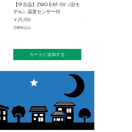
【中古品】ZWO EAF-5V（旧モ
【中古品】タカハシ TP
デル）温度センサー付
価格
￥12,540
価格
￥25,000
消費税込み
消費税込み
カートに追加する