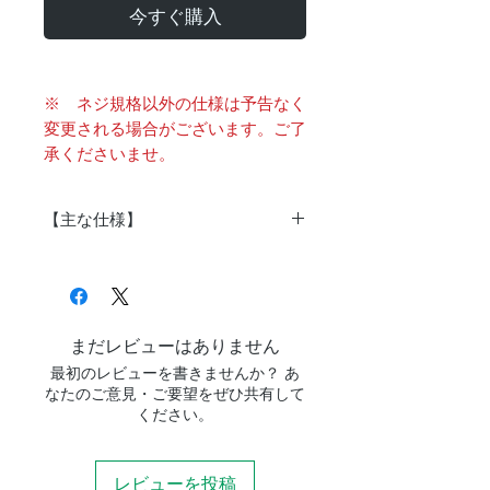
今すぐ購入
※ ネジ規格以外の仕様は予告なく
変更される場合がございます。ご了
承くださいませ。
【主な仕様】
商品番
as-073
号
全長
10mm
まだレビューはありません
最初のレビューを書きませんか？ あ
重量
10g
なたのご意見・ご要望をぜひ共有して
ください。
外径
52mm
（最
レビューを投稿
大）