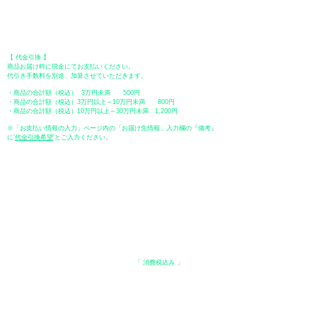
【 郵便振替 】
振替口座：ゆうちょ銀行 七六八支店
口座番号：普通
2390218
口座名義：ユウゲンガイシャトミタ
​＊振込手数料はお客様のご負担となります。
【 代金引換 】
商品お届け時に現金にてお支払いください。
代引き手数料を別途、加算させていただきます。
・商品の合計額（税込） 3万円未満 500円
・商品の合計額（税込）3万円以上～10万円未満 800円
・商品の合計額（税込）10万円以上～30万円未満 1,200円
※「お支払い情報の入力」ページ内の「お届け先情報」入力欄の『備考』
に
​'
代金引換希望
'とご入力ください。
●ペイディ
●LINE Pay
●メルペイ
●PayPay
表示価格について
・オンラインショップに記載された価格は、
「 消費税込み 」
の価格で
す。
配送・送料について