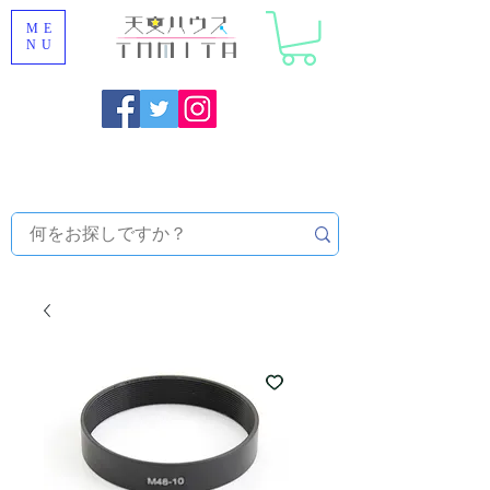
ME
NU
福岡県大野城市 [ 天文ハウスTOMITA ] 天体望遠鏡販売 |
機材・天文台メンテナンス | 出張ほしぞら観察会 |
天体望
遠鏡レンタル