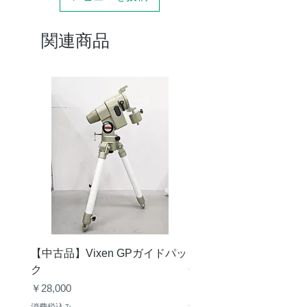
寸法
M48P0.75メス
関連商品
M48P0.75メス
【中古品】Vixen GPガイドパッ
【中古品】タカハシ TS
ク
65mm 屈折赤道儀 D型
価格
価格
￥28,000
￥50,000
消費税込み
消費税込み