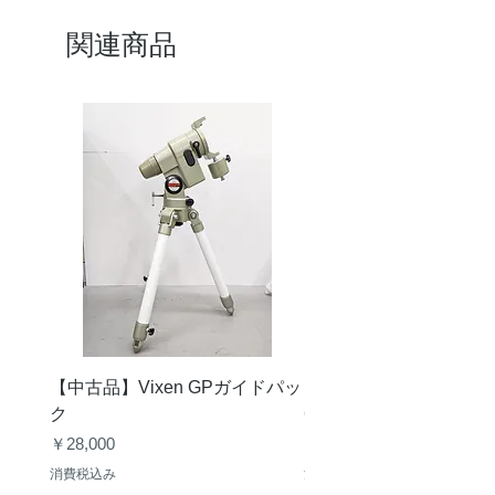
関連商品
【中古品】Vixen GPガイドパッ
【中古品】タカハシ TS
ク
65mm 屈折赤道儀 D型
価格
価格
￥28,000
￥50,000
消費税込み
消費税込み