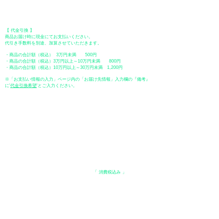
口座番号：普通
2390218
口座名義：ユウゲンガイシャトミタ
​＊振込手数料はお客様のご負担となります。
【 代金引換 】
商品お届け時に現金にてお支払いください。
代引き手数料を別途、加算させていただきます。
・商品の合計額（税込） 3万円未満 500円
・商品の合計額（税込）3万円以上～10万円未満 800円
・商品の合計額（税込）10万円以上～30万円未満 1,200円
※「お支払い情報の入力」ページ内の「お届け先情報」入力欄の『備考』
に
​'
代金引換希望
'とご入力ください。
●ペイディ
●LINE Pay
●メルペイ
●PayPay
表示価格について
・オンラインショップに記載された価格は、
「 消費税込み 」
の価格で
す。
配送・送料について
​●送料