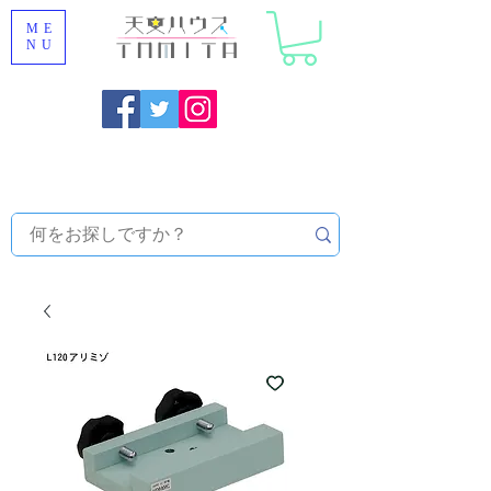
ME
NU
福岡県大野城市 [ 天文ハウスTOMITA ] 天体望遠鏡販売 |
機材・天文台メンテナンス | 出張ほしぞら観察会 |
天体望
遠鏡レンタル