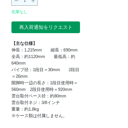
在庫なし
再入荷通知をリクエスト
【主な仕様】
伸長：1,215mm 縮長：690mm
全高：約1120mm 最低高：約
640mm
パイプ径：1段目＝30mm 2段目
＝26mm
開脚時一辺の長さ：1段目使用時＝
560mm 2段目使用時＝920mm
雲台取付ベース径：約80mm
雲台取付ネジ：3/8インチ
重量：約1.8kg
※ケース類は付属しません。