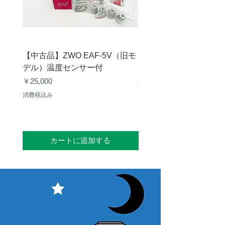
【中古品】ZWO EAF-5V（旧モ
【中古品】タカハシ TP
デル）温度センサー付
価格
￥12,540
価格
￥25,000
消費税込み
消費税込み
カートに追加する