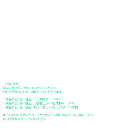
用いただけます。お支払い方法は、一括払いのみ申し受けます。
​（カード情報などの入力内容は、SSLで暗号化されて送信されますのでご
安心ください。）
●Paypal（ペイパル）決済
Paypalでクレジットカードまたは、銀行口座からお支払いいただけます。
●オフライン決済（銀行振込、郵便振替、代金引換）
【 地方銀行 】
振込口座：福岡銀行 春日支店
口座番号：普通 23232
​口座名義：ユ）トミタ
​＊振込手数料はお客様のご負担となります。
【 郵便振替 】
振替口座：ゆうちょ銀行 七六八支店
口座番号：普通
2390218
口座名義：ユウゲンガイシャトミタ
​＊振込手数料はお客様のご負担となります。
【 代金引換 】
商品お届け時に現金にてお支払いください。
代引き手数料を別途、加算させていただきます。
・商品の合計額（税込） 3万円未満 500円
・商品の合計額（税込）3万円以上～10万円未満 800円
・商品の合計額（税込）10万円以上～30万円未満 1,200円
※「お支払い情報の入力」ページ内の「お届け先情報」入力欄の『備考』
に
​'
代金引換希望
'とご入力ください。
●ペイディ
●LINE Pay