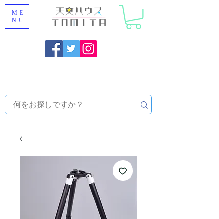
ME
NU
福岡県大野城市 [ 天文ハウスTOMITA ] 天体望遠鏡販売 |
機材・天文台メンテナンス | 出張ほしぞら観察会 |
天体望
遠鏡レンタル