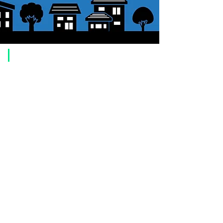
​ご利用案内
ご注文方法について
1. 商品を選択して「カートに追加」ボタンをクリックしてください。
2. ショッピングカートに追加した商品を確認して、「レジへ進む」また
は、「お支払いへ進む：Paypal」をクリックしてください。
3. お届け先情報を入力する。
4. 配送方法を選択する
5. お支払い方法を選択する【クレジット / デビットカード、PayPal、
オ
フライン決済（銀行振込、郵便振替、代金引換）】
6. ご注文内容を確認し、購入ボタンをクリックしてください。
お支払いについて
お支払い方法は、クレジットカード、Paypal、オフライン決済【銀行振
込・郵便振替・代金引換（前払い）】、ペイディ、LINE Pay、メルペ
イ、PayPayをご利用いただけます。
●
クレジットカード決済
【 VISA・MasterCard・JCB・American Express・Diners Club
】がご利