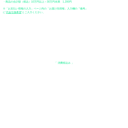
・商品の合計額（税込）10万円以上～30万円未満 1,200円
※「お支払い情報の入力」ページ内の「お届け先情報」入力欄の『備考』
に
​'
代金引換希望
'とご入力ください。
●ペイディ
●LINE Pay
●メルペイ
●PayPay
表示価格について
・オンラインショップに記載された価格は、
「 消費税込み 」
の価格で
す。
配送・送料について
​●送料
・
全国一律 ￥600（税込）
・商品合計が、3.3万円（税込）以上で、全国送料無料となります。
＊中古・委託品など一部商品を除く。
●出荷条件
・ご注文受付後、在庫品におきましてはお支払い確認後、基本7営業日以
内に発送いたします。
●配送方法
・配送業者は、日本郵便（ゆうパック） / ヤマト運輸 / 佐川急便 / 西濃運