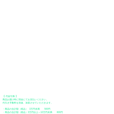
お支払い方法は、クレジットカード、Paypal、オフライン決済【銀行振
込・郵便振替・代金引換（前払い）】、ペイディ、LINE Pay、メルペ
イ、PayPayをご利用いただけます。
●
クレジットカード決済
【 VISA・MasterCard・JCB・American Express・Diners Club
】がご利
用いただけます。お支払い方法は、一括払いのみ申し受けます。
​（カード情報などの入力内容は、SSLで暗号化されて送信されますのでご
安心ください。）
●Paypal（ペイパル）決済
Paypalでクレジットカードまたは、銀行口座からお支払いいただけます。
●オフライン決済（銀行振込、郵便振替、代金引換）
【 地方銀行 】
振込口座：福岡銀行 春日支店
口座番号：普通 23232
​口座名義：ユ）トミタ
​＊振込手数料はお客様のご負担となります。
【 郵便振替 】
振替口座：ゆうちょ銀行 七六八支店
口座番号：普通
2390218
口座名義：ユウゲンガイシャトミタ
​＊振込手数料はお客様のご負担となります。
【 代金引換 】
商品お届け時に現金にてお支払いください。
代引き手数料を別途、加算させていただきます。
・商品の合計額（税込） 3万円未満 500円
・商品の合計額（税込）3万円以上～10万円未満 800円