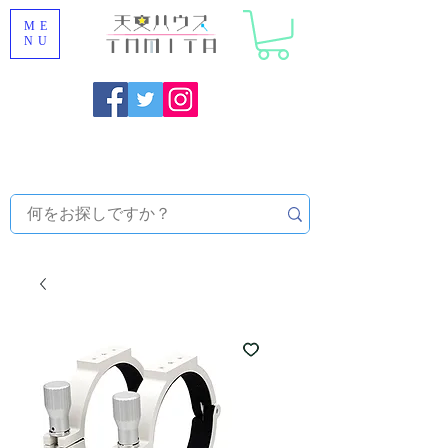
ME
NU
福岡県大野城市 [ 天文ハウスTOMITA ] 天体望遠鏡販売 |
機材・天文台メンテナンス | 出張ほしぞら観察会 |
天体望
遠鏡レンタル