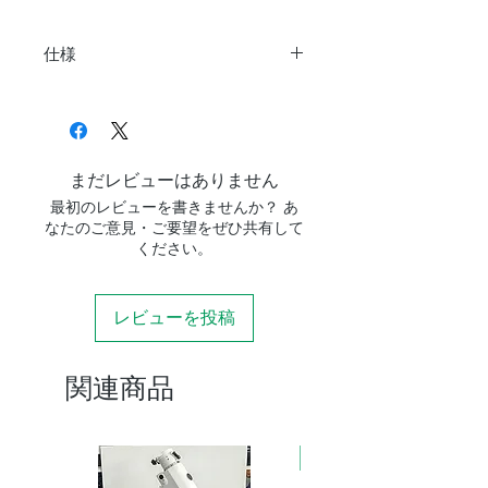
仕様
対
鏡筒外径115mmの鏡筒
応
（推奨：VSD100F3.8鏡
鏡
筒）
筒
その他対応鏡筒：A105M、
まだレビューはありません
ED103S、AX103S
最初のレビューを書きませんか？ あ
なたのご意見・ご要望をぜひ共有して
マ
AXD、SXP赤道儀：直接取
ください。
ウ
付可
ン
SX2、SXD2、GPD2、
レビューを投稿
ト
GP2赤道儀、ポルタII経緯
接
台：汎用スライドバー併用
続
にて取付可
関連商品
サ
148×169×185mm（プレー
イ
トサイズ185×60×12mm）
新商品
ズ