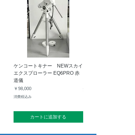
重
1kg
さ
付
ネジ：M8×12（4本）、1/4
属
インチ×12（6本）、六角
品
レンチM8用（1本）、六角
レンチ1/4インチ用（1本）
ケンコートキナー NEWスカイ
タカハシ 天頂プリズム
エクスプローラー EQ6PRO 赤
ー（KA00548）【お
道儀
価格
￥11,000
価格
￥98,000
消費税込み
消費税込み
カートに追加する