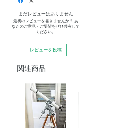
アリガタ
ビクセン規格、ア
対応規格
ルカスイス規格
まだレビューはありません
リバーシブルで利
最初のレビューを書きませんか？ あ
用可能
なたのご意見・ご要望をぜひ共有して
ください。
対応ネジ
長穴部：M6もしく
は1/4インチネジ
レビューを投稿
1/4インチタップ穴
ｘ3
3/8インチタップ穴
関連商品
ｘ2
重量
320g