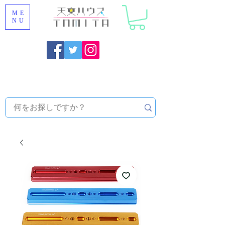
ME
NU
福岡県大野城市 [ 天文ハウスTOMITA ] 天体望遠鏡販売 |
機材・天文台メンテナンス | 出張ほしぞら観察会 |
天体望
遠鏡レンタル