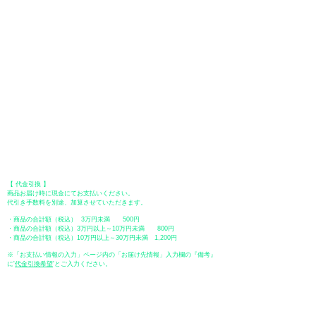
​（カード情報などの入力内容は、SSLで暗号化されて送信されますのでご
安心ください。）
●Paypal（ペイパル）決済
Paypalでクレジットカードまたは、銀行口座からお支払いいただけます。
●オフライン決済（銀行振込、郵便振替、代金引換）
【 地方銀行 】
振込口座：福岡銀行 春日支店
口座番号：普通 23232
​口座名義：ユ）トミタ
​＊振込手数料はお客様のご負担となります。
【 郵便振替 】
振替口座：ゆうちょ銀行 七六八支店
口座番号：普通
2390218
口座名義：ユウゲンガイシャトミタ
​＊振込手数料はお客様のご負担となります。
【 代金引換 】
商品お届け時に現金にてお支払いください。
代引き手数料を別途、加算させていただきます。
・商品の合計額（税込） 3万円未満 500円
・商品の合計額（税込）3万円以上～10万円未満 800円
・商品の合計額（税込）10万円以上～30万円未満 1,200円
※「お支払い情報の入力」ページ内の「お届け先情報」入力欄の『備考』
に
​'
代金引換希望
'とご入力ください。
●ペイディ
●LINE Pay
●メルペイ