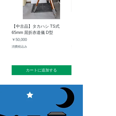
【中古品】タカハシ TS式
【中古品】ZWO EAF-
65mm 屈折赤道儀 D型
デル）温度センサー付
価格
価格
￥50,000
￥25,000
消費税込み
消費税込み
カートに追加する