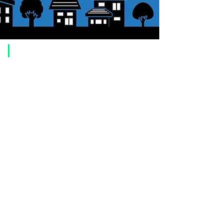
​ご利用案内
ご注文方法について
1. 商品を選択して「カートに追加」ボタンをクリックしてください。
2. ショッピングカートに追加した商品を確認して、「レジへ進む」また
は、「お支払いへ進む：Paypal」をクリックしてください。
3. お届け先情報を入力する。
4. 配送方法を選択する
5. お支払い方法を選択する【クレジット / デビットカード、PayPal、
オ
フライン決済（銀行振込、郵便振替、代金引換）】
6. ご注文内容を確認し、購入ボタンをクリックしてください。
お支払いについて
お支払い方法は、クレジットカード、Paypal、オフライン決済【銀行振
込・郵便振替・代金引換（前払い）】、ペイディ、LINE Pay、メルペ
イ、PayPayをご利用いただけます。
●
クレジットカード決済
【 VISA・MasterCard・JCB・American Express・Diners Club
】がご利
用いただけます。お支払い方法は、一括払いのみ申し受けます。