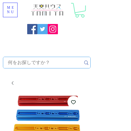
ME
NU
福岡県大野城市 [ 天文ハウスTOMITA ] 天体望遠鏡販売 |
機材・天文台メンテナンス | 出張ほしぞら観察会 |
天体望
遠鏡レンタル