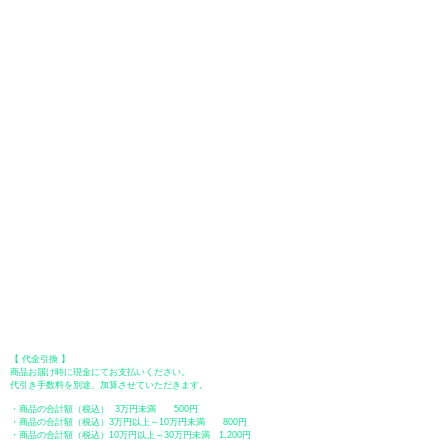
お支払い方法は、クレジットカード、Paypal、オフライン決済【銀行振
込・郵便振替・代金引換（前払い）】、ペイディ、LINE Pay、メルペ
イ、PayPayをご利用いただけます。
●
クレジットカード決済
【 VISA・MasterCard・JCB・American Express・Diners Club
】がご利
用いただけます。お支払い方法は、一括払いのみ申し受けます。
​（カード情報などの入力内容は、SSLで暗号化されて送信されますのでご
安心ください。）
●Paypal（ペイパル）決済
Paypalでクレジットカードまたは、銀行口座からお支払いいただけます。
●オフライン決済（銀行振込、郵便振替、代金引換）
【 地方銀行 】
振込口座：福岡銀行 春日支店
口座番号：普通 23232
​口座名義：ユ）トミタ
​＊振込手数料はお客様のご負担となります。
【 郵便振替 】
振替口座：ゆうちょ銀行 七六八支店
口座番号：普通
2390218
口座名義：ユウゲンガイシャトミタ
​＊振込手数料はお客様のご負担となります。
【 代金引換 】
商品お届け時に現金にてお支払いください。
代引き手数料を別途、加算させていただきます。
・商品の合計額（税込） 3万円未満 500円
・商品の合計額（税込）3万円以上～10万円未満 800円
・商品の合計額（税込）10万円以上～30万円未満 1,200円