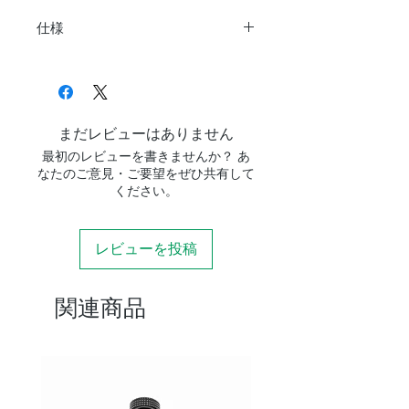
仕様
商品名
DSD210mm
アリガタ
ビクセン規格、ア
対応規格
ルカスイス規格
まだレビューはありません
リバーシブルで利
最初のレビューを書きませんか？ あ
用可能
なたのご意見・ご要望をぜひ共有して
ください。
対応ネジ
長穴部：M6もしく
は1/4インチネジ
レビューを投稿
1/4インチタップ穴
ｘ3
3/8インチタップ穴
関連商品
ｘ2
重量
280g