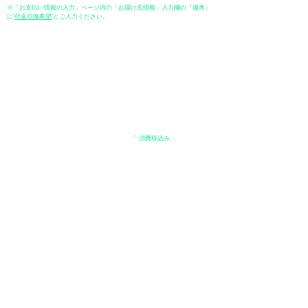
※「お支払い情報の入力」ページ内の「お届け先情報」入力欄の『備考』
に
​'
代金引換希望
'とご入力ください。
●ペイディ
●LINE Pay
●メルペイ
●PayPay
表示価格について
・オンラインショップに記載された価格は、
「 消費税込み 」
の価格で
す。
配送・送料について
​●送料
・
全国一律 ￥600（税込）
・商品合計が、3.3万円（税込）以上で、全国送料無料となります。
＊中古・委託品など一部商品を除く。
●出荷条件
・ご注文受付後、在庫品におきましてはお支払い確認後、基本7営業日以
内に発送いたします。
●配送方法
・配送業者は、日本郵便（ゆうパック） / ヤマト運輸 / 佐川急便 / 西濃運
輸等になります。（配送業者の指定はできませんのでご了承ください）