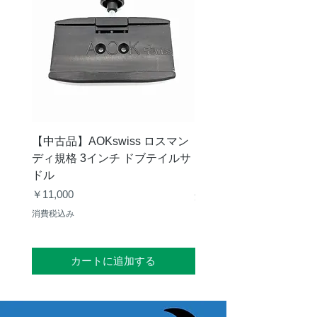
【中古品】AOKswiss ロスマン
【中古品】Vixen GP
ディ規格 3インチ ドブテイルサ
ク
ドル
価格
￥28,000
価格
￥11,000
消費税込み
消費税込み
カートに追加する